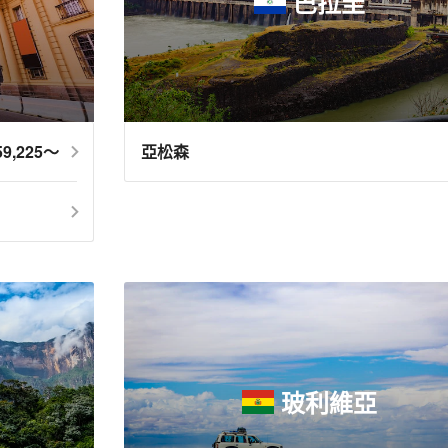
巴拉圭
9,225～
亞松森
玻利維亞