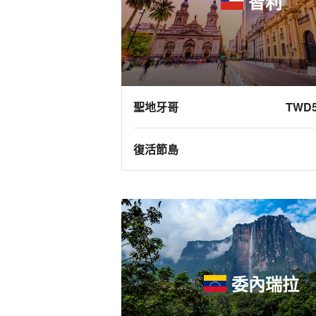
智利
聖地牙哥
TWD5
復活節島
委內瑞拉