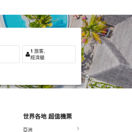
1
旅客,
經濟艙
世界各地 超值機票
亞洲