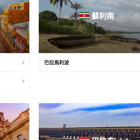
蘇利南
巴拉馬利波