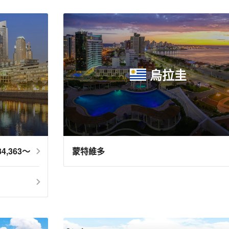
烏拉圭
4,363～
蒙特維多