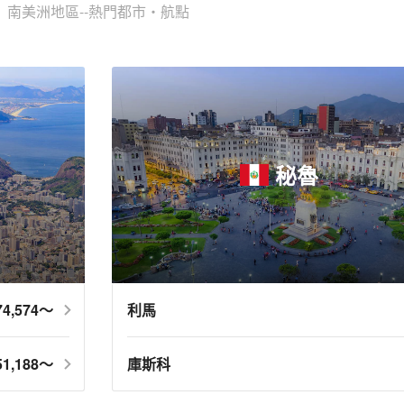
南美洲地區--熱門都市・航點
秘魯
4,574～
利馬
1,188～
庫斯科