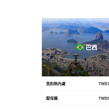
巴西
里約熱內盧
TWD7
聖保羅
TWD5