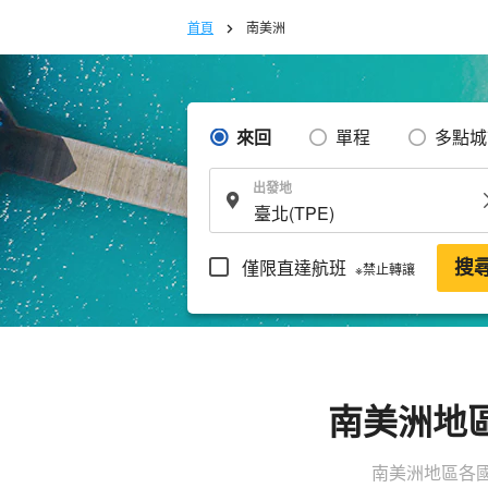
首頁
南美洲
來回
單程
多點城
出發地
僅限直達航班
搜
※禁止轉讓
南美洲地
南美洲地區各