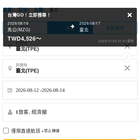
首頁
>
亞洲
>
台灣
>
臺北
台灣GO !
立即搜尋！
2026/08/16
2026/08/17
單程
多點城市
來回
馬公(MZG)
臺北
TWD4,526
～
2026/07/30 01:01更新
出發地
到達地
2026-08-12
2026-08-14
1
旅客,
經濟艙
僅限直達航班
※禁止轉讓