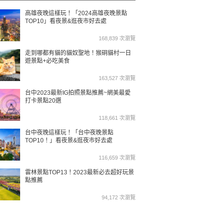
高雄夜晚這樣玩！「2024高雄夜晚景點
TOP10」看夜景&逛夜市好去處
168,839 次瀏覽
走到哪都有貓的貓奴聖地！猴硐貓村一日
遊景點+必吃美食
163,527 次瀏覽
台中2023最新IG拍照景點推薦~網美最愛
打卡景點20選
118,661 次瀏覽
台中夜晚這樣玩！「台中夜晚景點
TOP10！」看夜景&逛夜市好去處
116,659 次瀏覽
雲林景點TOP13！2023最新必去超好玩景
點推薦
94,172 次瀏覽