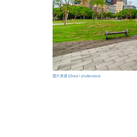
圖片來源 Efired / shutterstock