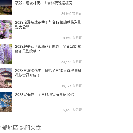
夜景，逛雲林夜市！雲林夜晚這樣玩！
36,949 次瀏覽
2023浪漫繡球花季！全台13個繡球花海景
點大公開
9,969 次瀏覽
2023超夢幻「紫藤花」隧道！全台13處紫
藤花景點總整理
88,452 次瀏覽
2023台灣櫻花季！精選全台10大賞櫻景點
花期資訊介紹！
10,177 次瀏覽
2023賞梅趣！全台各地賞梅景點10選
6,542 次瀏覽
南部地區 熱門文章