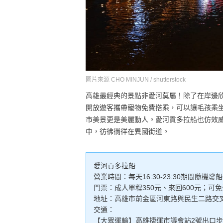
圖片來源 CHO MINJUN / shutterstock
高雄最經典的景點非愛河莫屬！除了在岸邊
開放遊客攜帶寵物免費搭乘，可以讓毛孩乘
市美景更是美麗動人。愛河貢多拉船也仿效
中，彷彿徜徉在異國街道。
愛河貢多拉船
營業時間：每天16:30-23:30期間隨機
門票：成人單程350元、來回600元；可
地址：高雄市前金區河東路與民生二路交叉
交通：
【大眾運輸】高雄捷運市議會站2號出口步