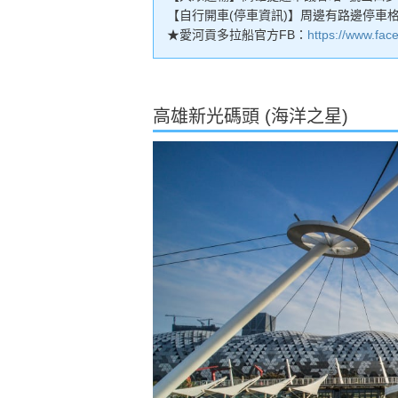
【自行開車(停車資訊)】周邊有路邊停車
★愛河貢多拉船官方FB：
https://www.fac
高雄新光碼頭 (海洋之星)