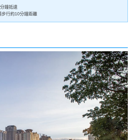
3分鐘抵達
場步行約10分鐘距離