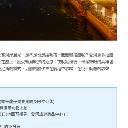
欣賞河岸風光，是不是也想讓毛孩一起體驗搭船呢？愛河貢多拉船
坐在船上，感受微風吹拂的沁涼；夜晚點燈後，璀璨耀眼的高雄城
威尼斯的模式，划船的船伕會在航程中歌唱，在悅耳動聽的歌聲
發船(端午龍舟競賽期間及除夕公休)
免費攜帶寵物上船。
口(地圖可搜尋「愛河旅遊商品中心」)
行約15分鐘。