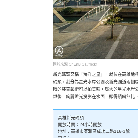
圖片來源 ChEnBiGa / flickr
新光碼頭又稱「海洋之星」，就位在高雄地標
碼頭，劃分為星光水岸公園及新光園道兩個
睛的裝置藝術可以拍美照。廣大的星光水岸
燈後，絢麗燈光投影在水面，顯得繽紛無比
高雄新光碼頭
開放時間：24小時開放
地址：高雄市苓雅區成功二路116-3號
交通：