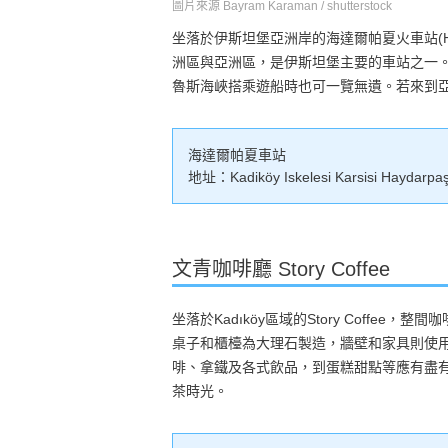
圖片來源 Bayram Karaman / shutterstock
坐落於伊斯坦堡亞洲岸的海達爾帕夏火車站(Hayd
洲區與亞洲區，是伊斯坦堡主要的車站之一
魯斯海峽搭乘遊船時也可一覽無遺。若來到
海達爾帕夏車站
地址：Kadiköy Iskelesi Karsisi Haydarpaşa
文青咖啡廳 Story Coffee
坐落於Kadıköy區域的Story Coff
桌子和櫃檯為大理石製造，牆壁和家具則使
啡、拿鐵及各式飲品，到蛋糕甜點等應有盡有
茶時光。