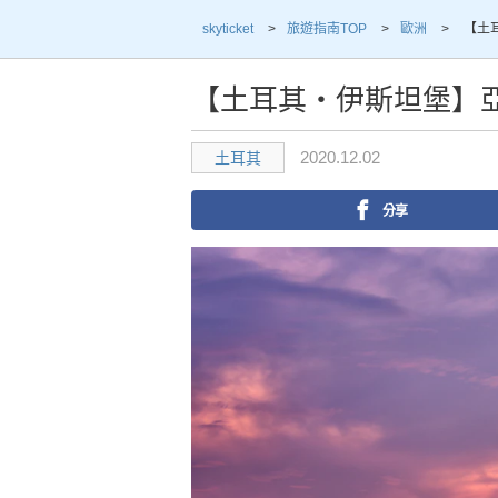
skyticket
>
旅遊指南TOP
>
歐洲
>
【土
【土耳其・伊斯坦堡】
2020.12.02
土耳其
分享