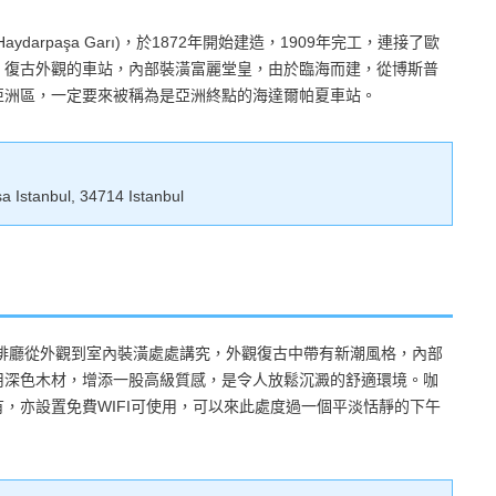
arpaşa Garı)，於1872年開始建造，1909年完工，連接了歐
。復古外觀的車站，內部裝潢富麗堂皇，由於臨海而建，從博斯普
亞洲區，一定要來被稱為是亞洲終點的海達爾帕夏車站。
 Istanbul, 34714 Istanbul
ee，整間咖啡廳從外觀到室內裝潢處處講究，外觀復古中帶有新潮風格，內部
用深色木材，增添一股高級質感，是令人放鬆沉澱的舒適環境。咖
，亦設置免費WIFI可使用，可以來此處度過一個平淡恬靜的下午