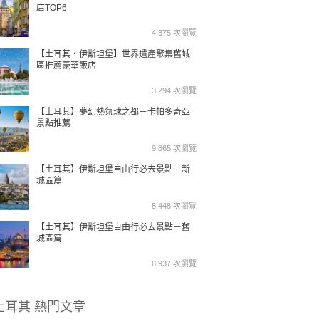
店TOP6
4,375 次瀏覽
【土耳其・伊斯坦堡】世界遺產聚集舊城
區推薦豪華飯店
3,294 次瀏覽
【土耳其】夢幻熱氣球之都－卡帕多奇亞
景點推薦
9,865 次瀏覽
【土耳其】伊斯坦堡自由行必去景點－新
城區篇
8,448 次瀏覽
【土耳其】伊斯坦堡自由行必去景點－舊
城區篇
8,937 次瀏覽
土耳其 熱門文章