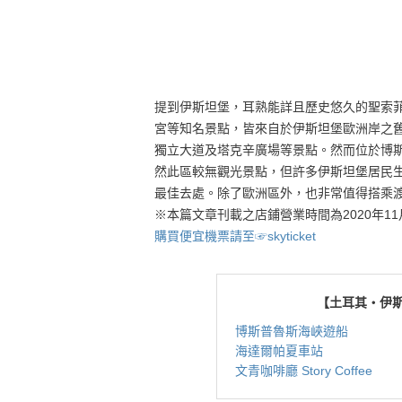
提到伊斯坦堡，耳熟能詳且歷史悠久的聖索
宮等知名景點，皆來自於伊斯坦堡歐洲岸之
獨立大道及塔克辛廣場等景點。然而位於博斯普魯斯
然此區較無觀光景點，但許多伊斯坦堡居民
最佳去處。除了歐洲區外，也非常值得搭乘
※本篇文章刊載之店鋪營業時間為2020年
購買便宜機票請至☞skyticket
【土耳其・伊斯
博斯普魯斯海峽遊船
海達爾帕夏車站
文青咖啡廳 Story Coffee