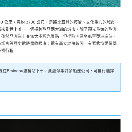
0 公里，寬約 3700 公尺，是將土耳其的經濟、文化重心的城市－
然來到世上唯一一個橫跨歐亞兩大洲的城市，除了觀光重鎮的歐洲
。雖然亞洲岸上並無太多觀光景點，但從歐洲區坐船至亞洲岸時，
赫切宮等歷史遺跡盡收眼底；還有矗立於海峽間，有著悲愴愛情傳
必備行程。
在Eminonu渡輪站下車，此處聚集許多船運公司，可自行選擇