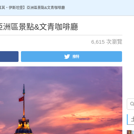
耳其・伊斯坦堡】亞洲區景點&文青咖啡廳
亞洲區景點&文青咖啡廳
6,615 次瀏覽
推特