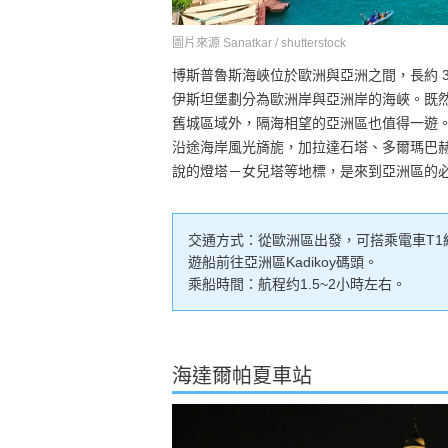
圖片來源 Sanatkar / shutterstock
博斯普魯斯海峽位於歐洲與亞洲之間，長約 3
伊斯坦堡劃分為歐洲岸與亞洲岸的海峽。既
舊城區域外，隔海相望的亞洲區也值得一遊
沿途海岸風光旖旎，加拉達石塔、多爾瑪巴
說的燈塔－女兒塔等地標，是來到亞洲區的
交通方式：從歐洲區出發，可搭乘電車T1線
遊船前往亞洲區Kadikoy碼頭。
乘船時間：航程约1.5~2小時左右。
海達爾帕夏車站