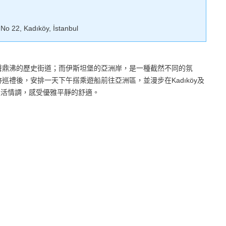
o 22, Kadıköy, İstanbul
聲鼎沸的歷史街道；而伊斯坦堡的亞洲岸，是一種截然不同的氛
禮後，安排一天下午搭乘遊船前往亞洲區，並漫步在Kadıköy及
的生活情調，感受優雅平靜的舒適。