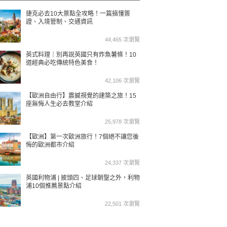
捷克必去10大景點全攻略！一篇搞懂簽
證、入境管制、交通資訊
44,465 次瀏覽
英式料理｜別再說英國只有炸魚薯條！10
道經典必吃傳統特色美食！
42,106 次瀏覽
【歐洲自由行】震撼視覺的建築之旅！15
座無悔人生必去教堂介紹
25,978 次瀏覽
【歐洲】第一次歐洲旅行！7個絕不讓您後
悔的歐洲都市介紹
24,337 次瀏覽
英國利物浦 | 披頭四、足球朝聖之外，利物
浦10個推薦景點介紹
22,501 次瀏覽