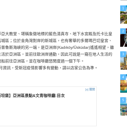
1
2
菲亞大教堂、堪稱象徵地標的藍色清真寺、地下水宮殿及托卡比皇
舊城區；位於金角灣對岸的新城區，也有奢華的多爾瑪巴切皇宮、
海峽的另一端，是亞洲岸(Kadıköy/Üsküdar)遙遙相望，雖
生活於亞洲區，並前往歐洲岸通勤，因此可說是一窺在地人生活的
3
渡船前往亞洲區，並在咖啡廳悠閒度過一個下午。
11月資訊，受新冠疫情影響多有變動，請以店家公告為準。
4
[x] 關閉
坦堡】亞洲區景點&文青咖啡廳:目次
5