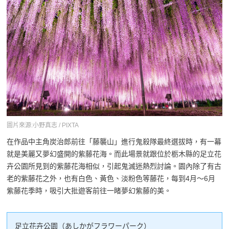
圖片來源:小野真志 / PIXTA
在作品中主角炭治郎前往「藤襲山」進行鬼殺隊最終選拔時，有一幕
就是美麗又夢幻盛開的紫藤花海。而此場景就跟位於栃木縣的足立花
卉公園所見到的紫藤花海相似，引起鬼滅迷熱烈討論。園內除了有古
老的紫藤花之外，也有白色、黃色、淡粉色等藤花，每到4月～6月
紫藤花季時，吸引大批遊客前往一睹夢幻紫藤的美。
足立花卉公園（あしかがフラワーパーク）