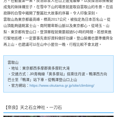
方。在動畫第一集，炭治郎家人在山上遭鬼襲擊，以炭探治郎揹著變
成鬼的妹妹禰豆子，在雪中下山的場景就是取自雲取山的冬景。在這
寂靜的白雪中揭開了整篇壯大故事的序幕，令人印象深刻。
雲取山為東京都最高峰，標高2017公尺，被指定為日本百名山。從
山頂能夠遠眺富士山、南阿爾卑斯山脈以及東京都心。從埼玉、山
梨、東京都有登山口，登頂單程就需要超過5小時的時間，若想來進
行聖地巡禮，一定要事先查好資料做好功課，登山裝備也要準備齊全
再上山，也建議可以在山中小屋住一晚，行程比較不會太趕。
雲取山
・地址：東京都西多摩郡奥多摩町大滝
・交通方式：JR青梅線「奥多摩站」搭乘往丹波・鴨澤西方向
巴士至「鴨澤」站下車，從鴨澤登山口上山
・官方網站：
https://www.okutama.gr.jp/site/climbing/
【奈良】天之石立神社・一刀石