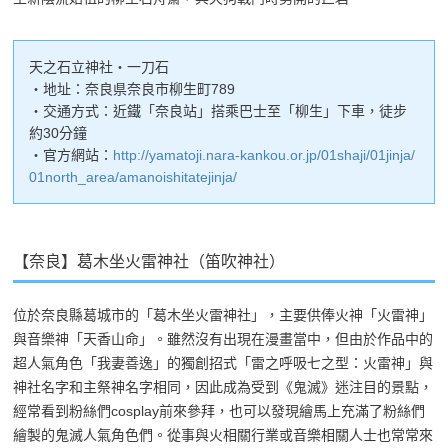
天之石立神社・一刀石
・地址：奈良県奈良市柳生町789
・交通方式：近鐵「奈良站」搭乘巴士至「柳生」下車，徒步
約30分鐘
・官方網站：
http://yamatoji.nara-kankou.or.jp/01shaji/01jinja/
01north_area/amanoishitatejinja/
【奈良】葛木坐火雷神社（笛吹神社）
位於奈良縣葛城市的「葛木坐火雷神社」，主要供俸火神「火雷神」
與音樂神「天香山命」。雖然沒有出現在漫畫當中，但由於作品中的
超人氣角色「我妻善逸」的獨創招式「雷之呼吸七之型：火雷神」與
神社名字和主祭神名字相同，因此成為受到《鬼滅》迷注目的景點，
經常看到粉絲們cosplay前來參拜，也可以發現繪馬上充滿了粉絲們
繪製的鬼滅人氣角色們。從事與火相關行業或音樂相關人士也常常來