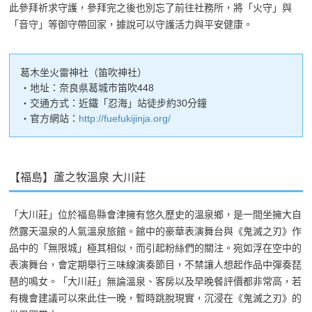
此參拜祈求守護，參拜完之後也別忘了前往社務所，將「火守」與
「音守」等御守帶回家，據說可以守護活力與平安健康。
葛木坐火雷神社（笛吹神社）
・地址：奈良県葛城市笛吹448
・交通方式：近鐵「忍海」站徒步約30分鐘
・官方網站：
http://fuefukijinja.org/
【福島】蘆之牧溫泉 大川莊
「大川莊」位於福島縣會津擁有悠久歷史的溫泉鄉，是一間坐擁大自
然露天温泉的人氣溫泉旅館。館中的豪華表演舞台與《鬼滅之刃》作
品中的「無限城」極其相似，而引起粉絲們的關注。宛如浮在空中的
表演舞台，會定期舉行三味線演奏節目，不禁讓人想起作品中彈奏琵
琶的鳴女。「大川莊」無論溫泉、客房以及早晚餐評價都非常高，若
有機會建議可以來此住一晚，暫時跳脫現實，沉浸在《鬼滅之刃》的