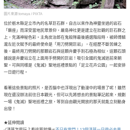
圖片來源:tomaya / PIXTA
位於栃木縣足立市內的名草巨石群，自古以來作為神靈坐過的岩石
「磐座」而深受當地民眾景仰，嚴島神社更是建立在壯觀的巨石群之
上，充滿神秘色彩。主角炭治郎在鬼殺隊最後遴選階段時，被師傅鱗
瀧左近次賦予的最終使命是「用刀劈開巨岩」，在經歷不斷苦練之
後，最終用刀劈開的那顆岩石與這顆弁慶手割石極為相似，這顆石頭
據說是弁慶站立在上面用手劈開的巨岩！吸引全國的鬼滅迷前來朝
聖。可與同樣是《鬼滅》聖地巡禮景點的「足立花卉公園」一起安排
一日遊行程。
看著這些景點的照片，是否腦中也浮現出了動漫中的場景了呢！雖然
現在還沒辦法前往日本觀光，但可以先將想去的景點筆記起來，規劃
一場《鬼滅》聖地巡禮之旅，等到自由觀光開放的那天就能立刻動身
出發！
★延伸閱讀
✓淺草怎麼玩？看這篇就懂☞
不只有雷門！13個淺草一日遊必去景