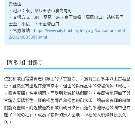
景信山
・地址：東京都八王子市裏高尾町
・交通方式：JR「高尾」站、京王電鐵「高尾山口」站搭乘巴
士至「小仏」下車至登山口
・官方網站：
https://www.city.hachioji.tokyo.jp/kankobunka/00
2/002/p003387.html
【和歌山】甘露寺
位於和歌山電鐵貴志川線上的「甘露寺」，擁有三百多年以上古老歷
史，雖然沒有出現在漫畫當中，但由於與作品中的登場角色「戀柱・
甘露寺蜜璃」名字相同，而受到鬼滅粉絲們關注。寺廟特地預備了與
甘露寺蜜璃髮色一樣的櫻色雨戶和櫻色的御朱印，讓前來參拜的粉絲
們能夠盡興。附近被選為和歌山朝日夕日百選的平池綠地公園中也立
起了「戀の柱」，成為了嶄新的戀人聖地，祝福戀人們能夠長長久
久。