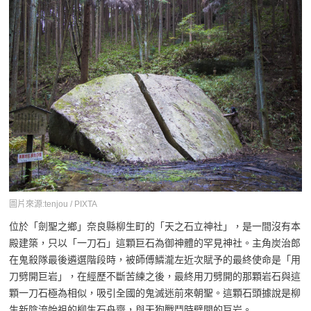
圖片來源:tenjou / PIXTA
位於「劍聖之鄉」奈良縣柳生町的「天之石立神社」，是一間沒有本
殿建築，只以「一刀石」這顆巨石為御神體的罕見神社。主角炭治郎
在鬼殺隊最後遴選階段時，被師傅鱗瀧左近次賦予的最終使命是「用
刀劈開巨岩」，在經歷不斷苦練之後，最終用刀劈開的那顆岩石與這
顆一刀石極為相似，吸引全國的鬼滅迷前來朝聖。這顆石頭據說是柳
生新陰流始祖的柳生石舟齋，與天狗戰鬥時劈開的巨岩。