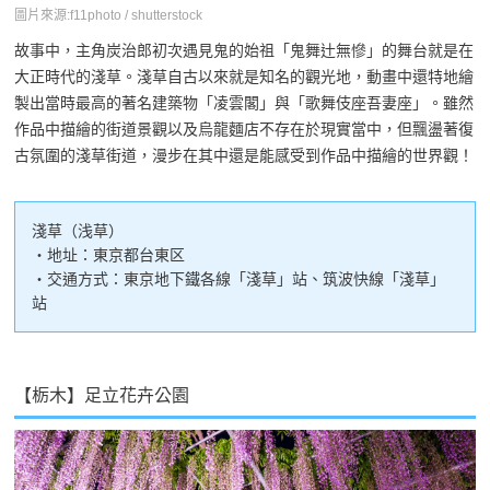
圖片來源:f11photo / shutterstock
故事中，主角炭治郎初次遇見鬼的始祖「鬼舞辻無慘」的舞台就是在
大正時代的淺草。淺草自古以來就是知名的觀光地，動畫中還特地繪
製出當時最高的著名建築物「凌雲閣」與「歌舞伎座吾妻座」。雖然
作品中描繪的街道景觀以及烏龍麵店不存在於現實當中，但飄盪著復
古氛圍的淺草街道，漫步在其中還是能感受到作品中描繪的世界觀！
淺草（浅草）
・地址：東京都台東区
・交通方式：東京地下鐵各線「淺草」站、筑波快線「淺草」
站
【栃木】足立花卉公園