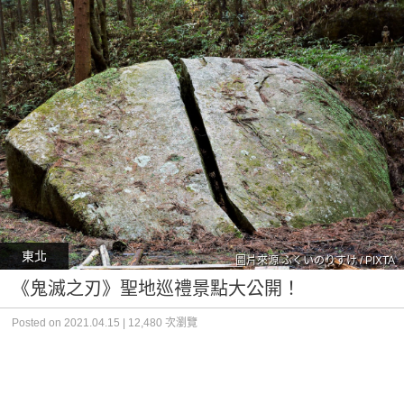
東北
圖片來源 ふくいのりすけ / PIXTA
《鬼滅之刃》聖地巡禮景點大公開！
Posted on 2021.04.15 | 12,480 次瀏覽