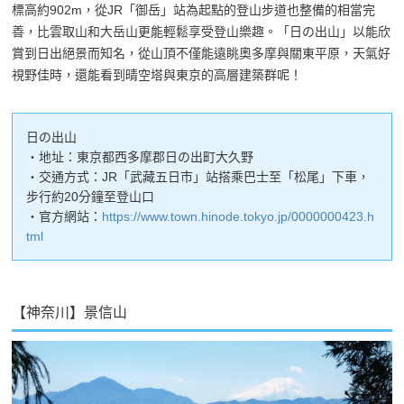
標高約902m，從JR「御岳」站為起點的登山步道也整備的相當完
善，比雲取山和大岳山更能輕鬆享受登山樂趣。「日の出山」以能欣
賞到日出絕景而知名，從山頂不僅能遠眺奧多摩與關東平原，天氣好
視野佳時，還能看到晴空塔與東京的高層建築群呢！
日の出山
・地址：東京都西多摩郡日の出町大久野
・交通方式：JR「武藏五日市」站搭乘巴士至「松尾」下車，
步行約20分鐘至登山口
・官方網站：
https://www.town.hinode.tokyo.jp/0000000423.h
tml
【神奈川】景信山