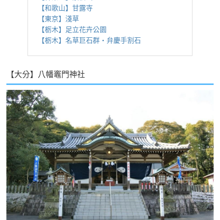
【和歌山】甘露寺
【東京】淺草
【栃木】足立花卉公園
【栃木】名草巨石群・弁慶手割石
【大分】八幡竈門神社