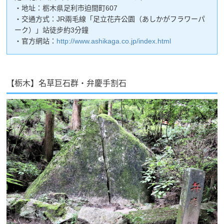
・地址：栃木県足利市迫間町607
・交通方式：JR兩毛線「足立花卉公園（あしかがフラワーパ
ーク）」站徒步約3分鐘
・官方網站：
http://www.ashikaga.co.jp/index.html
【栃木】名草巨石群・弁慶手割石