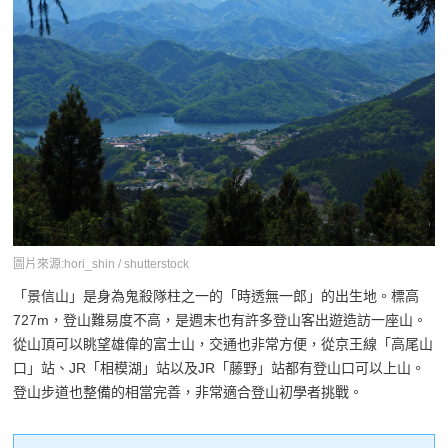
圖片來源:hori_shin / shutterstock
「景信山」是身為鬼殺隊柱之一的「時透無一郎」的出生地。標高
727m，登山難易度不高，是週末也有許多登山客出遊造訪一座山。
從山頂可以眺望雄偉的富士山，交通也非常方便，從京王線「高尾山
口」站、JR「相模湖」站以及JR「藤野」站都有登山口可以上山。
登山步道也整備的相當完善，非常適合登山初學者挑戰。