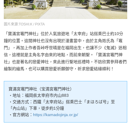
圖片來源:TOSHI.K / PIXTA
「寶滿宮竈門神社」位於人氣旅遊地「太宰府」站搭乘巴士約10分
鐘的位置。這間神社也沒有出現於漫畫當中，由於主角姓氏為「竈
門」，再加上作者吾峠呼世晴是在福岡出生，也讓不少《鬼滅》迷相
信，這裡就是主角名字由來的地點，而前來朝聖。「寶滿宮竈門神
社」也是著名的戀愛神社，來此進行聖地巡禮時，不妨欣賞參拜者們
繪製的繪馬，也可以購買戀愛祈願御守，祈求戀愛結緣順利！
寶滿宮竈門神社（宝満宮竈門神社）
・地址：福岡県太宰府市内山883
・交通方式：西鐵「太宰府站」搭乘巴士「まほろば号」至
「內山站」下車，徒步約1分鐘
・官方網站：
https://kamadojinja.or.jp/