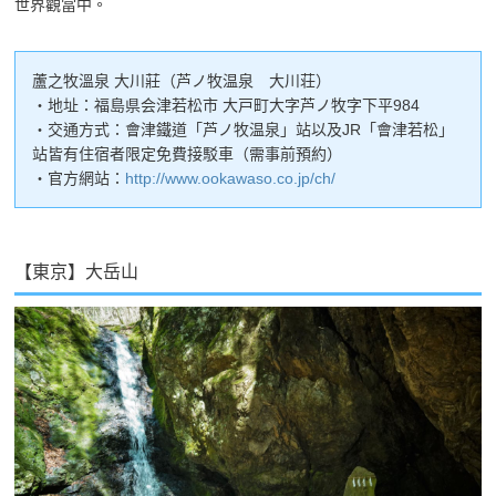
世界觀當中。
蘆之牧溫泉 大川莊（芦ノ牧温泉 大川荘）
・地址：福島県会津若松市 大戸町大字芦ノ牧字下平984
・交通方式：會津鐵道「芦ノ牧温泉」站以及JR「會津若松」
站皆有住宿者限定免費接駁車（需事前預約）
・官方網站：
http://www.ookawaso.co.jp/ch/
【東京】大岳山