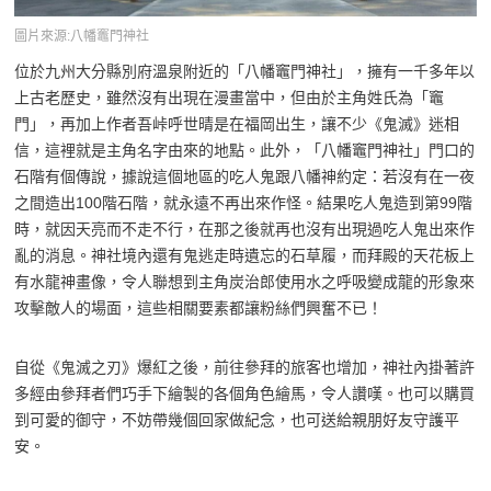
圖片來源:八幡竈門神社
位於九州大分縣別府溫泉附近的「八幡竈門神社」，擁有一千多年以
上古老歷史，雖然沒有出現在漫畫當中，但由於主角姓氏為「竈
門」，再加上作者吾峠呼世晴是在福岡出生，讓不少《鬼滅》迷相
信，這裡就是主角名字由來的地點。此外，「八幡竈門神社」門口的
石階有個傳說，據說這個地區的吃人鬼跟八幡神約定：若沒有在一夜
之間造出100階石階，就永遠不再出來作怪。結果吃人鬼造到第99階
時，就因天亮而不走不行，在那之後就再也沒有出現過吃人鬼出來作
亂的消息。神社境內還有鬼逃走時遺忘的石草履，而拜殿的天花板上
有水龍神畫像，令人聯想到主角炭治郎使用水之呼吸變成龍的形象來
攻擊敵人的場面，這些相關要素都讓粉絲們興奮不已！
自從《鬼滅之刃》爆紅之後，前往參拜的旅客也增加，神社內掛著許
多經由參拜者們巧手下繪製的各個角色繪馬，令人讚嘆。也可以購買
到可愛的御守，不妨帶幾個回家做紀念，也可送給親朋好友守護平
安。