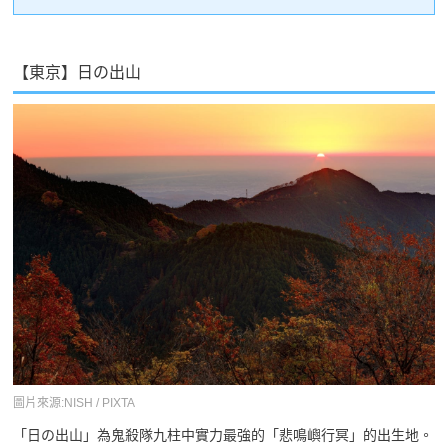
【東京】日の出山
圖片來源:NISH / PIXTA
「日の出山」為鬼殺隊九柱中實力最強的「悲鳴嶼行冥」的出生地。