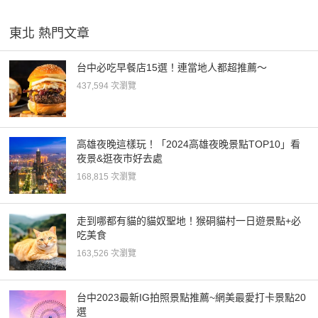
東北 熱門文章
台中必吃早餐店15選！連當地人都超推薦～
437,594 次瀏覽
高雄夜晚這樣玩！「2024高雄夜晚景點TOP10」看
夜景&逛夜市好去處
168,815 次瀏覽
走到哪都有貓的貓奴聖地！猴硐貓村一日遊景點+必
吃美食
163,526 次瀏覽
台中2023最新IG拍照景點推薦~網美最愛打卡景點20
選