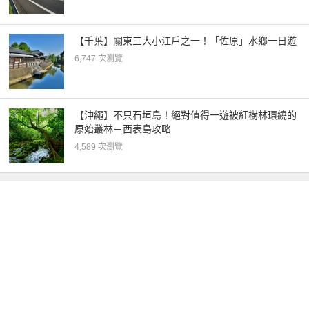
【千葉】關東三大小江戶之一！「佐原」水鄉一日遊
6,747 次瀏覽
【沖繩】不只石垣島！絕對值得一遊被紅樹林環繞的
原始叢林－西表島攻略
4,589 次瀏覽