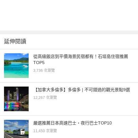
延伸閱讀
從高級飯店到平價海景民宿都有！石垣島住宿推薦
TOP5
3,736 次瀏覽
【加拿大多倫多】多倫多 | 不可錯過的觀光景點9選
12,267 次瀏覽
嚴選推薦日本高速巴士・夜行巴士TOP10
11,450 次瀏覽