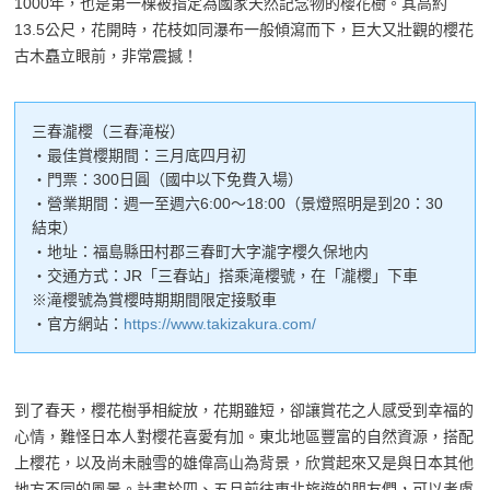
1000年，也是第一棵被指定為國家天然記念物的櫻花樹。其高約
13.5公尺，花開時，花枝如同瀑布一般傾瀉而下，巨大又壯觀的櫻花
古木矗立眼前，非常震撼！
三春瀧櫻（三春滝桜）
・最佳賞櫻期間：三月底四月初
・門票：300日圓（國中以下免費入場）
・營業期間：週一至週六6:00～18:00（景燈照明是到20：30
結束）
・地址：福島縣田村郡三春町大字瀧字櫻久保地内
・交通方式：JR「三春站」搭乘滝櫻號，在「瀧櫻」下車
※滝櫻號為賞櫻時期期間限定接駁車
・官方網站：
https://www.takizakura.com/
到了春天，櫻花樹爭相綻放，花期雖短，卻讓賞花之人感受到幸福的
心情，難怪日本人對櫻花喜愛有加。東北地區豐富的自然資源，搭配
上櫻花，以及尚未融雪的雄偉高山為背景，欣賞起來又是與日本其他
地方不同的風景。計畫於四、五月前往東北旅遊的朋友們，可以考慮