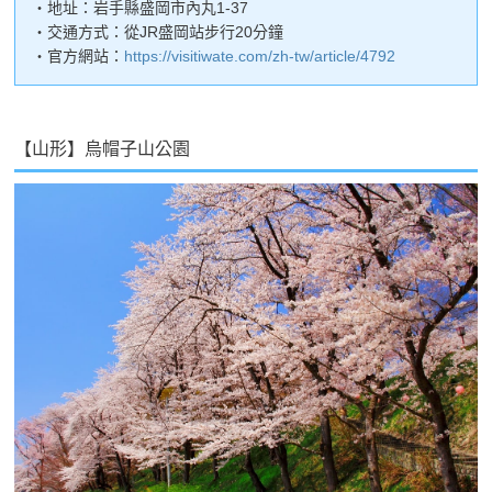
・地址：岩手縣盛岡市內丸1-37
・交通方式：從JR盛岡站步行20分鐘
・官方網站：
https://visitiwate.com/zh-tw/article/4792
【山形】烏帽子山公園