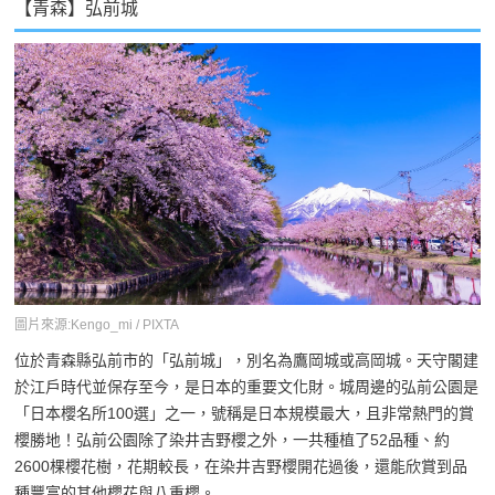
【青森】弘前城
圖片來源:Kengo_mi / PIXTA
位於青森縣弘前市的「弘前城」，別名為鷹岡城或高岡城。天守閣建
於江戶時代並保存至今，是日本的重要文化財。城周邊的弘前公園是
「日本櫻名所100選」之一，號稱是日本規模最大，且非常熱門的賞
櫻勝地！弘前公園除了染井吉野櫻之外，一共種植了52品種、約
2600棵櫻花樹，花期較長，在染井吉野櫻開花過後，還能欣賞到品
種豐富的其他櫻花與八重櫻。