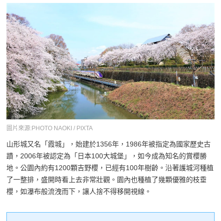
圖片來源:PHOTO NAOKI / PIXTA
山形城又名「霞城」，始建於1356年，1986年被指定為國家歷史古
蹟，2006年被認定為「日本100大城堡」，如今成為知名的賞櫻勝
地。公園內約有1200顆吉野櫻，已經有100年樹齡。沿著護城河種植
了一整排，盛開時看上去非常壯觀。園內也種植了幾顆優雅的枝垂
櫻，如瀑布般流洩而下，讓人捨不得移開視線。