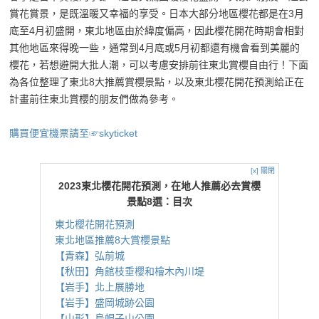
賞花賞景，是既溫暖又幸福的享受。日本大部分地區櫻花都是在3月
底至4月初盛開，東北地區由於緯度偏高，因此櫻花開花時期會相對
其他地區來得晚一些，通常到4月底或5月初都還有機會看到美麗的
櫻花，若想避開大批人潮，可以考慮安排前往東北賞櫻自由行！下面
為各位整理了東北8大推薦賞櫻景點，以及東北櫻花開花預測給正在
計畫前往東北賞櫻的朋友們做為參考。
購買便宜機票請至☞skyticket
[x] 關閉
2023東北櫻花開花預測，在地人推薦必去賞櫻
景點8選：目次
東北櫻花開花預測
東北地區推薦8大賞櫻景點
【青森】弘前城
【秋田】角館枝垂櫻和檜木內川堤
【岩手】北上展勝地
【岩手】盛岡城跡公園
【山形】烏帽子山公園