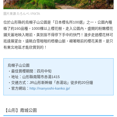
圖片來源:たろんぺ / PIXTA
位於山形縣的烏帽子山公園是「日本櫻名所100選」之一，公園內種
植了約160品種，1000棵以上櫻花樹，走入公園內，盛開的粉嫩櫻花
鋪天蓋地映入眼前，美到捨不得停下手中的快門！漫步走過櫻花林可
抵達展望台，遠眺白雪皚皚的梧棲山脈，襯著眼前的櫻花美景，是只
有東北地區才能欣賞到的！
烏帽子山公園
・最佳賞櫻期間：四月中旬
・地址：山形縣南陽市赤湯1415
・交通方式：JR山形新幹線「赤湯站」徒步約20分鐘
・官方網站：
http://nanyoshi-kanko.jp/
【山形】霞城公園