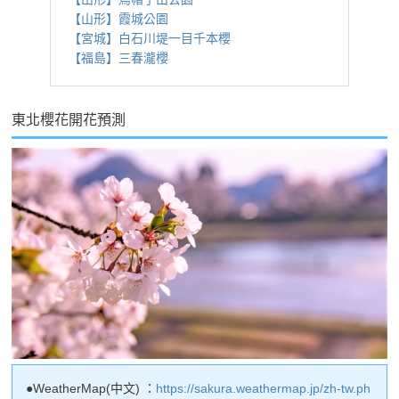
【山形】霞城公園
【宮城】白石川堤一目千本櫻
【福島】三春瀧櫻
東北櫻花開花預測
●WeatherMap(中文) ：
https://sakura.weathermap.jp/zh-tw.ph