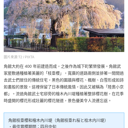
圖片來源:T2 / PIXTA
角館大約在 400 年前建造而成，之後作為城下町繁榮發展。角館武
家屋敷通種植著美麗的「枝垂櫻」，寬廣的道路兩側並排著一間間過
去武士們居住的傳統住宅，黑色的圍牆與櫻花、楓樹、白雪形成如詩
如畫般的景致。這裡保留了日本傳統風情，因此又被稱為「陸奧小京
都」。流過角館武士宅邸旁的檜木內川堤種植著整排櫻花樹，在花季
時盛開的櫻花形成壯麗的櫻花隧道，景色優美令人流連忘返。
角館枝垂櫻和檜木內川堤（角館枝垂れ桜と桧木内川堤）
・最佳賞櫻期間：四月中旬