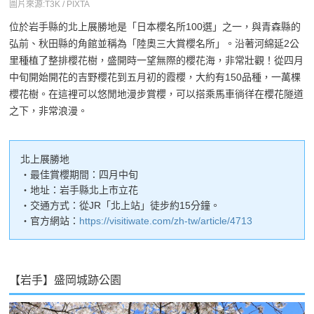
圖片來源:T3K / PIXTA
位於岩手縣的北上展勝地是「日本櫻名所100選」之一，與青森縣的
弘前、秋田縣的角館並稱為「陸奧三大賞櫻名所」。沿著河綿延2公
里種植了整排櫻花樹，盛開時一望無際的櫻花海，非常壯觀！從四月
中旬開始開花的吉野櫻花到五月初的霞櫻，大約有150品種，一萬棵
櫻花樹。在這裡可以悠閒地漫步賞櫻，可以搭乘馬車徜徉在櫻花隧道
之下，非常浪漫。
北上展勝地
・最佳賞櫻期間：四月中旬
・地址：岩手縣北上市立花
・交通方式：從JR「北上站」徒步約15分鐘。
・官方網站：
https://visitiwate.com/zh-tw/article/4713
【岩手】盛岡城跡公園