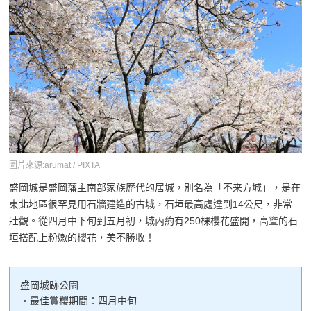
圖片來源:arumat / PIXTA
盛岡城是盛岡藩主南部家族歷代的居城，別名為「不来方城」，是在
東北地區很罕見用石牆建造的古城，石垣最高處達到14公尺，非常
壯觀。從四月中下旬到五月初，城內約有250棵櫻花盛開，高聳的石
垣搭配上粉嫩的櫻花，美不勝收！
盛岡城跡公園
・最佳賞櫻期間：四月中旬