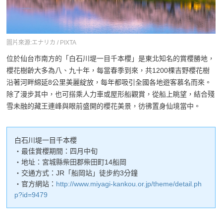
圖片來源:エナリカ / PIXTA
位於仙台市南方的「白石川堤一目千本櫻」是東北知名的賞櫻勝地，
櫻花樹齡大多為八、九十年，每當春季到來，共1200棵吉野櫻花樹
沿著河畔綿延8公里美麗綻放，每年都吸引全國各地遊客慕名而來。
除了漫步其中，也可搭乘人力車或屋形船觀賞，從船上眺望，結合殘
雪未融的藏王連峰與眼前盛開的櫻花美景，彷彿置身仙境當中。
白石川堤一目千本櫻
・最佳賞櫻期間：四月中旬
・地址：宮城縣柴田郡柴田町14船岡
・交通方式：JR「船岡站」徒步約3分鐘
・官方網站：
http://www.miyagi-kankou.or.jp/theme/detail.ph
p?id=9479