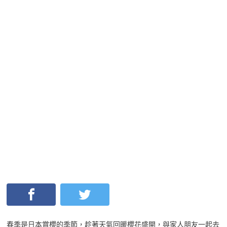
春季是日本賞櫻的季節，趁著天氣回暖櫻花盛開，與家人朋友一起去