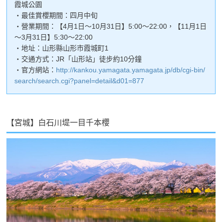
霞城公園
・最佳賞櫻期間：四月中旬
・營業期間：【4月1日～10月31日】5:00～22:00，【11月1日
～3月31日】5:30～22:00
・地址：山形縣山形市霞城町1
・交通方式：JR「山形站」徒步約10分鐘
・官方網站：
http://kankou.yamagata.yamagata.jp/db/cgi-bin/
search/search.cgi?panel=detail&d01=877
【宮城】白石川堤一目千本櫻