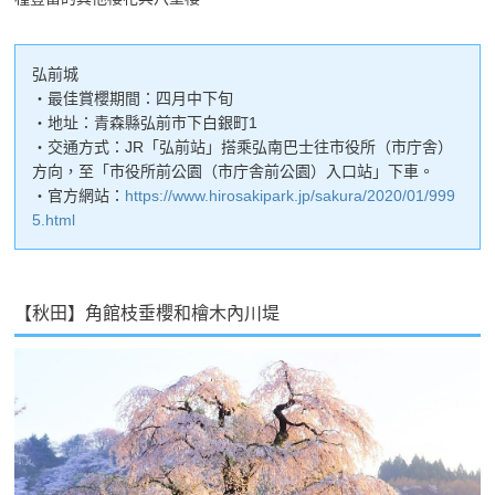
弘前城
・最佳賞櫻期間：四月中下旬
・地址：青森縣弘前市下白銀町1
・交通方式：JR「弘前站」搭乘弘南巴士往市役所（市庁舎）
方向，至「市役所前公園（市庁舎前公園）入口站」下車。
・官方網站：
https://www.hirosakipark.jp/sakura/2020/01/999
5.html
【秋田】角館枝垂櫻和檜木內川堤