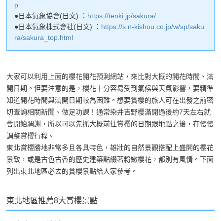
p
●日本氣象協會(日文) ：
https://tenki.jp/sakura/
●日本氣象株式會社(日文) ：
https://s.n-kishou.co.jp/w/sp/saku
ra/sakura_top.html
大家可以利用上面的櫻花開花預測網站，來比對大概的開花時間、滿
開日期。但要注意的是，櫻花十分容易受到氣候與天氣影響，要精準
知道開花時間與滿開日期較為困難。想要賞櫻的旅人可在出發之前密
切查詢相關新聞、做足功課！通常染井吉野櫻滿開過後約7天左右就
會開始凋謝，所以可以先抓大概前往賞櫻的日期跟地點之後，在慢慢
調整賞櫻行程。
東北賞櫻勝地非常多且各具特色，雄壯的自然景觀搭配上盛開的櫻花
景致，或是古色古香的歷史建築點綴著粉嫩櫻花，都別有風情。下面
列出東北地區必去的賞櫻景點給大家參考。
東北地區推薦8大賞櫻景點