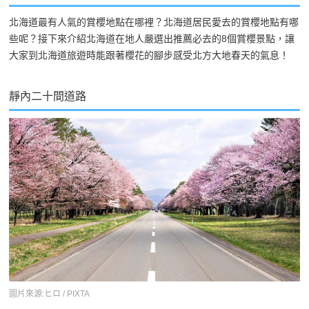
北海道最有人氣的賞櫻地點在哪裡？北海道居民愛去的賞櫻地點有哪
些呢？接下來介紹北海道在地人嚴選出推薦必去的8個賞櫻景點，讓
大家到北海道旅遊時能跟著櫻花的腳步感受北方大地春天的氣息！
靜內二十間道路
圖片來源:ヒロ / PIXTA