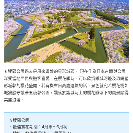
五稜郭公園過去是用來禦敵的星形城郭， 現在作為日本古蹟與公園
深受當地居民與遊客喜愛，在櫻花季時，可以欣賞護城河邊及環繞星
形城郭的櫻花盛開，若有機會自高處遠觀的話，景色就宛若櫻花樹如
城牆般守護著五稜郭公園，飄落於護城河上的櫻花瓣落下的風景顯得
美麗浪漫。
五稜郭公園
・最佳賞花期間：4月末～5月初