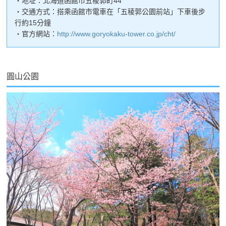
・地址：北海道函館市五稜郭町44
・交通方式：搭乘函館市電車在「五稜郭公園前站」下車後步
行約15分鐘
・官方網站：
http://www.goryokaku-tower.co.jp/cht/
圓山公園