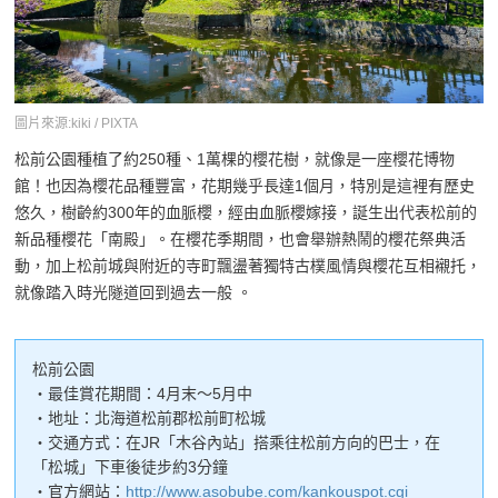
圖片來源:kiki / PIXTA
松前公園種植了約250種、1萬棵的櫻花樹，就像是一座櫻花博物
館！也因為櫻花品種豐富，花期幾乎長達1個月，特別是這裡有歷史
悠久，樹齡約300年的血脈櫻，經由血脈櫻嫁接，誕生出代表松前的
新品種櫻花「南殿」。在櫻花季期間，也會舉辦熱鬧的櫻花祭典活
動，加上松前城與附近的寺町飄盪著獨特古樸風情與櫻花互相襯托，
就像踏入時光隧道回到過去一般 。
松前公園
・最佳賞花期間：4月末～5月中
・地址：北海道松前郡松前町松城
・交通方式：在JR「木谷內站」搭乘往松前方向的巴士，在
「松城」下車後徒步約3分鐘
・官方網站：
http://www.asobube.com/kankouspot.cgi