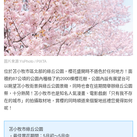
圖片來源:YsPhoto / PIXTA
位於苫小牧市區北部的綠丘公園，櫻花盛開時不遜色於任何地方！面
積約87公頃的公園內種植了約2000棵櫻花樹。公園內設有展望台可
以眺望苫小牧街景與綠丘公園景緻，同時也會在這期間舉辦綠丘公園
祭，十分熱鬧！苫小牧市也是知名人氣漫畫、電影戲劇「只有我不存
在的城市」的拍攝取材地，賞櫻的同時順道來個聖地巡禮您覺得如何
呢！
苫小牧市綠丘公園
・最佳賞花期間：5月初～5月中