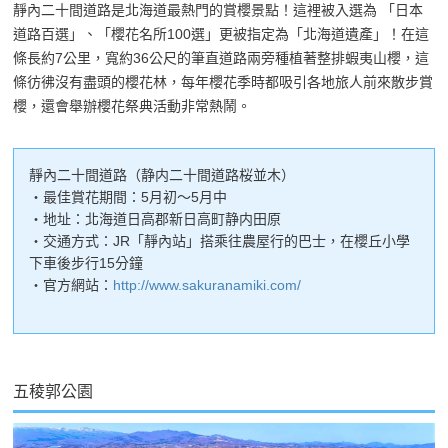
靜內二十間道路是北海道最熱門的賞櫻景點！這裡被入選為 「日本
道路百選」、「櫻花名所100選」更被指定為「北海道遺產」！在這
條長約7公里，寬約36公尺的筆直道路兩旁種植著整排蝦夷山櫻，這
條彷彿沒有盡頭的櫻花林，每年櫻花季時都吸引各地旅人前來散步賞
櫻，還會舉辦櫻花祭典活動非常熱鬧。
靜內二十間道路（静内二十間道路桜並木）
・最佳賞花期間：5月初～5月中
・地址：北海道日高郡新日高町静内田原
・交通方式：JR「靜內站」搭乘往農屋行的巴士，在櫻丘小學
下車後步行15分鐘
・官方網站：
http://www.sakuranamiki.com/
五稜郭公園