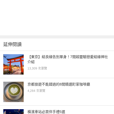
延伸閱讀
【東京】結良緣告別單身！7間超靈驗戀愛結緣神社
介紹
13,309 次瀏覽
京都旅遊不能錯過的8間精選町家咖啡廳
4,284 次瀏覽
橫濱車站必買伴手禮5選