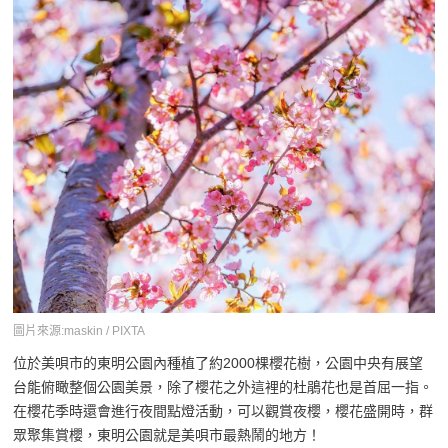
圖片來源:maskin / PIXTA
位於美唄市的東明公園內種植了約2000棵櫻花樹，公園中央有展望
台能俯瞰整個公園美景，除了櫻花之外這裡的杜鵑花也是首屈一指。
在櫻花季時還會進行夜間點燈活動，可以觀賞夜櫻，櫻花盛開時，群
眾聚集賞櫻，東明公園就是美唄市最熱鬧的地方！