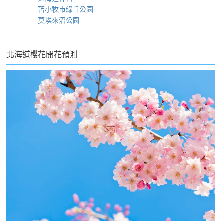
苫小牧市綠丘公園
莫埃來沼公園
北海道櫻花開花預測