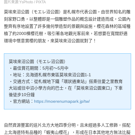
圖片來源:YsPhoto / PIXTA
莫埃來沼公園（モエレ沼公園）是札幌市代表公園，由世界知名的雕
刻家野口勇，以整體即是一個雕塑作品的概念設計建造而成，公園內
整齊有序地設置了許多幾何學造型的景觀與設施。櫻花森林的區域種
植了約2000棵櫻花樹，吸引著各地觀光客前來，若想要在寬闊舒適
環境中愜意賞櫻的朋友，來莫埃來沼公園就對了！
莫埃來沼公園（モエレ沼公園）
・最佳賞花期間：5月初～5月中
・地址：北海道札幌市東區莫埃來沼公園1-1
・交通方式：從札幌地下鐵「環狀通東站」搭乘往愛之里教育
大站或往中沼小學方向的巴士，在「莫埃來沼公園東口」下車
後徒步10分鐘
・官方網站：
https://moerenumapark.jp/tw/
自然資源豐富的這片北方大地四季分明，且未經過多人工修飾，搭配
上北海道特有品種的「蝦夷山櫻花」，形成在日本其他地方無法比擬