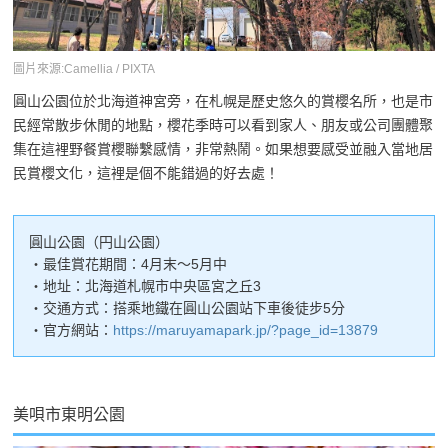
圖片來源:Camellia / PIXTA
圓山公園位於北海道神宮旁，在札幌是歷史悠久的賞櫻名所，也是市
民經常散步休閒的地點，櫻花季時可以看到家人、朋友或公司團體聚
集在這裡野餐賞櫻聯繫感情，非常熱鬧。如果想要感受並融入當地居
民賞櫻文化，這裡是個不能錯過的好去處！
圓山公園（円山公園）
・最佳賞花期間：4月末～5月中
・地址：北海道札幌市中央區宮之丘3
・交通方式：搭乘地鐵在圓山公園站下車後徒步5分
・官方網站：
https://maruyamapark.jp/?page_id=13879
美唄市東明公園