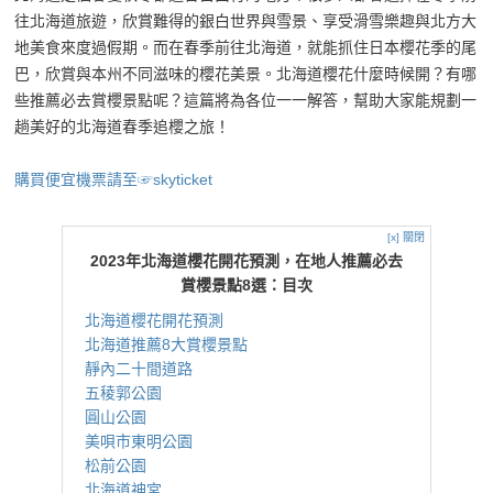
往北海道旅遊，欣賞難得的銀白世界與雪景、享受滑雪樂趣與北方大
地美食來度過假期。而在春季前往北海道，就能抓住日本櫻花季的尾
巴，欣賞與本州不同滋味的櫻花美景。北海道櫻花什麼時候開？有哪
些推薦必去賞櫻景點呢？這篇將為各位一一解答，幫助大家能規劃一
趟美好的北海道春季追櫻之旅！
購買便宜機票請至☞skyticket
[x] 關閉
2023年北海道櫻花開花預測，在地人推薦必去
賞櫻景點8選：目次
北海道櫻花開花預測
北海道推薦8大賞櫻景點
靜內二十間道路
五稜郭公園
圓山公園
美唄市東明公園
松前公園
北海道神宮