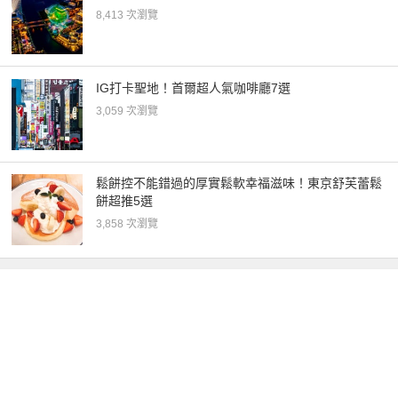
8,413 次瀏覽
IG打卡聖地！首爾超人氣咖啡廳7選
3,059 次瀏覽
鬆餅控不能錯過的厚實鬆軟幸福滋味！東京舒芙蕾鬆
餅超推5選
3,858 次瀏覽