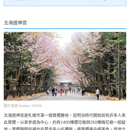
北海道神宮
圖片來源:Youhei / PIXTA
北海道神宮是札幌市第一個賞櫻勝地，從明治時代開始就有許多人來
此賞櫻。以表參道為中心，約有1400棵櫻花樹與250棵梅花樹一起綻
放。賞櫻期間這裡也設置許多小吃攤販，邊賞櫻邊品嚐美食，度過北