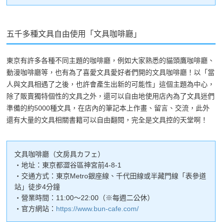
五千多種文具自由使用「文具咖啡廳」
東京有許多各種不同主題的咖啡廳，例如大家熟悉的貓頭鷹咖啡廳、
動漫咖啡廳等，也有為了喜愛文具愛好者們開的文具咖啡廳！以「當
人與文具相遇了之後，也許會產生出新的可能性」這個主題為中心，
除了販賣獨特個性的文具之外，還可以自由地使用店內為了文具迷們
準備的約5000種文具，在店內的筆記本上作畫、留言、交流，此外
還有大量的文具相關書籍可以自由翻閱，完全是文具控的天堂啊！
文具咖啡廳（文房具カフェ）
・地址：東京都澀谷區神宮前4-8-1
・交通方式：東京Metro銀座線、千代田線或半藏門線「表參道
站」徒步4分鐘
・營業時間：11:00～22:00（※每週二公休）
・官方網站：
https://www.bun-cafe.com/