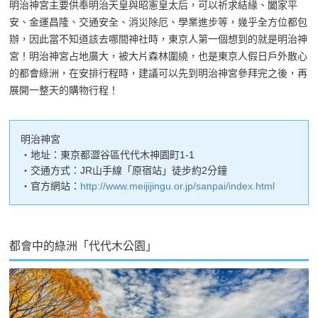
明治神宮主要供奉明治天皇與昭憲皇太后，可以祈求結緣、闔家平
安、金運昌隆、交通安全、消災除厄、學業進步等，幾乎全方位都包
辦，因此當不知道該去哪間神社時，東京人第一個想到的就是明治神
宮！明治神宮占地廣大，被大片森林圍繞，也是東京人假日戶外散心
的都會綠洲，在安排行程時，建議可以先到明治神宮參拜完之後，再
展開一整天的購物行程！
明治神宮
・地址：東京都澀谷區代代木神園町1-1
・交通方式：JR山手線「原宿站」徒步約2分鐘
・官方網站：
http://www.meijijingu.or.jp/sanpai/index.html
都會中的綠洲「代代木公園」