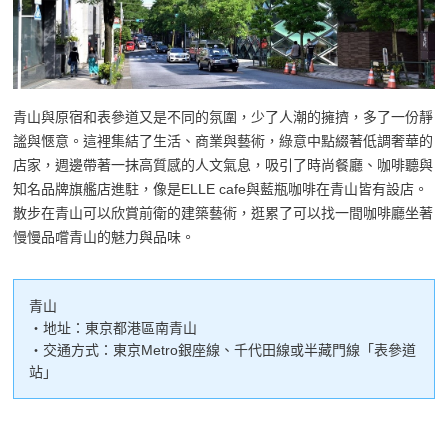
青山與原宿和表參道又是不同的氛圍，少了人潮的擁擠，多了一份靜
謐與愜意。這裡集結了生活、商業與藝術，綠意中點綴著低調奢華的
店家，週邊帶著一抹高質感的人文氣息，吸引了時尚餐廳、咖啡聽與
知名品牌旗艦店進駐，像是ELLE cafe與藍瓶咖啡在青山皆有設店。
散步在青山可以欣賞前衛的建築藝術，逛累了可以找一間咖啡廳坐著
慢慢品嚐青山的魅力與品味。
青山
・地址：東京都港區南青山
・交通方式：東京Metro銀座線、千代田線或半藏門線「表參道
站」