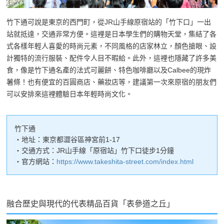
竹下通可說是東京的西門町，從JR山手線原宿站的「竹下口」一出
站就抵達，交通非常方便。這裡是日本學生們的購物天堂，集結了各
式各樣年輕人喜愛的時尚元素，不同風格的店家林立，顏色搶眼、設
計獨特的流行服裝、配件令人目不暇給。此外，這裡也隱藏了許多美
食，像是竹下通名產的法式可麗餅、特色咖啡廳以及Calbee的現炸
薯條！也有便宜的百圓商店、藥妝店等，建議第一次來原宿的朋友們
可以安排來這裡體驗日本年輕時尚文化。
竹下通
・地址：東京都澀谷區神宮前1-17
・交通方式：JR山手線「原宿站」竹下口徒步1分鐘
・官方網站：
https://www.takeshita-street.com/index.html
融合歷史與現代的代表精品百貨「表參道之丘」