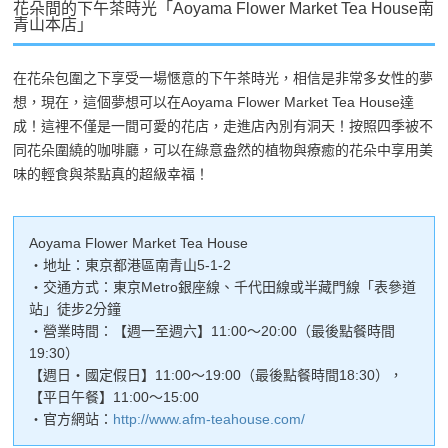
花朵間的下午茶時光「Aoyama Flower Market Tea House南
青山本店」
在花朵包圍之下享受一場愜意的下午茶時光，相信是非常多女性的夢
想，現在，這個夢想可以在Aoyama Flower Market Tea House達
成！這裡不僅是一間可愛的花店，走進店內別有洞天！按照四季被不
同花朵圍繞的咖啡廳，可以在綠意盎然的植物與療癒的花朵中享用美
味的輕食與茶點真的超級幸福！
Aoyama Flower Market Tea House
・地址：東京都港區南青山5-1-2
・交通方式：東京Metro銀座線、千代田線或半藏門線「表參道
站」徒步2分鐘
・營業時間：【週一至週六】11:00～20:00（最後點餐時間
19:30）
【週日・國定假日】11:00～19:00（最後點餐時間18:30），
【平日午餐】11:00～15:00
・官方網站：
http://www.afm-teahouse.com/