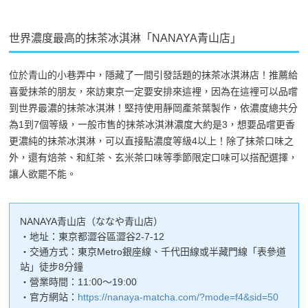
世界濃度最高的抹茶冰淇淋「NANAYA青山店」
位於青山的小巷弄中，隱藏了一間引發話題的抹茶冰淇淋店！推薦給
喜愛抹茶的朋友，來訪東京一定要安排來這裡，因為在這裡可以品嚐
到世界最濃的抹茶冰淇淋！堅持使用靜岡產茶葉製作，依濃度總共分
為1到7個等級，一般市售的抹茶冰淇淋濃度大約是3，想要品嚐更香
更濃純的抹茶冰淇淋，可以直接點濃度等級4以上！除了抹茶口味之
外，還有焙茶、和紅茶、玄米茶口味等季節限定口味可以搭配選擇，
讓人欲罷不能。
NANAYA青山店（ななや青山店）
・地址：東京都澀谷區澀谷2-7-12
・交通方式：東京Metro銀座線、千代田線或半藏門線「表參道
站」徒步8分鐘
・營業時間：11:00～19:00
・官方網站：
https://nanaya-matcha.com/?mode=f4&sid=50