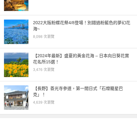
2022大阪粉蝶花祭4/8登場！別錯過粉藍色的夢幻花
海~
8,098 次瀏覽
​​【2024年最新】盛夏的黃金花海 – 日本向日葵花賞
花名所15選！
3,476 次瀏覽
【長野】善光寺參道，第一間日式「石燈籠星巴
克」！
4,639 次瀏覽