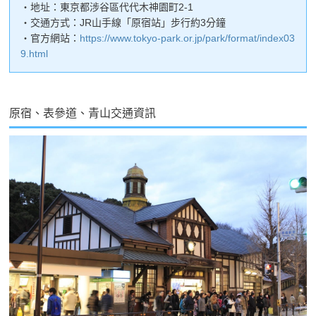
・地址：東京都涉谷區代代木神園町2-1
・交通方式：JR山手線「原宿站」步行約3分鐘
・官方網站：
https://www.tokyo-park.or.jp/park/format/index03
9.html
原宿、表參道、青山交通資訊