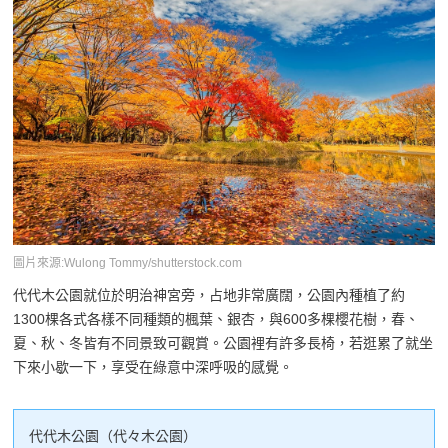
圖片來源:Wulong Tommy/shutterstock.com
代代木公園就位於明治神宮旁，占地非常廣闊，公園內種植了約
1300棵各式各樣不同種類的楓葉、銀杏，與600多棵櫻花樹，春、
夏、秋、冬皆有不同景致可觀賞。公園裡有許多長椅，若逛累了就坐
下來小歇一下，享受在綠意中深呼吸的感覺。
代代木公園（代々木公園）