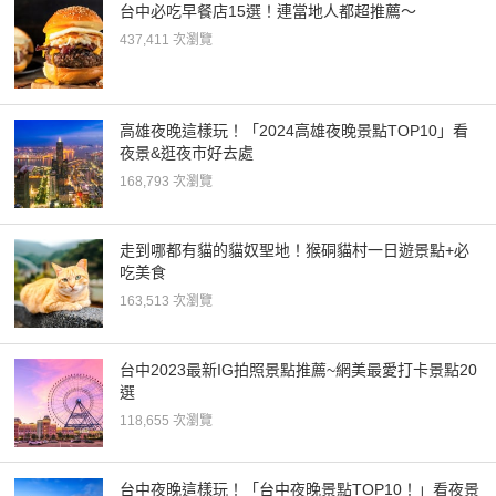
台中必吃早餐店15選！連當地人都超推薦～
437,411 次瀏覽
高雄夜晚這樣玩！「2024高雄夜晚景點TOP10」看
夜景&逛夜市好去處
168,793 次瀏覽
走到哪都有貓的貓奴聖地！猴硐貓村一日遊景點+必
吃美食
163,513 次瀏覽
台中2023最新IG拍照景點推薦~網美最愛打卡景點20
選
118,655 次瀏覽
台中夜晚這樣玩！「台中夜晚景點TOP10！」看夜景