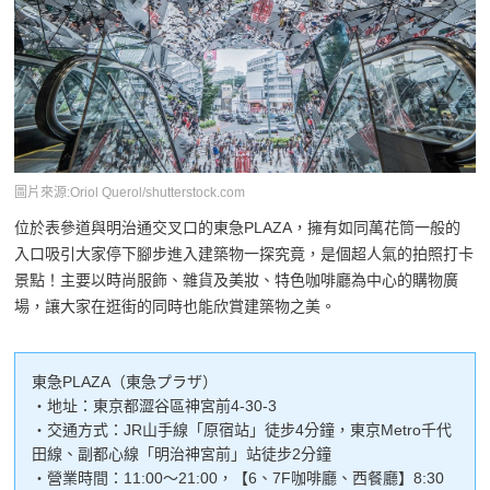
圖片來源:Oriol Querol/shutterstock.com
位於表參道與明治通交叉口的東急PLAZA，擁有如同萬花筒一般的
入口吸引大家停下腳步進入建築物一探究竟，是個超人氣的拍照打卡
景點！主要以時尚服飾、雜貨及美妝、特色咖啡廳為中心的購物廣
場，讓大家在逛街的同時也能欣賞建築物之美。
東急PLAZA（東急プラザ）
・地址：東京都澀谷區神宮前4-30-3
・交通方式：JR山手線「原宿站」徒步4分鐘，東京Metro千代
田線、副都心線「明治神宮前」站徒步2分鐘
・營業時間：11:00～21:00，【6、7F咖啡廳、西餐廳】8:30