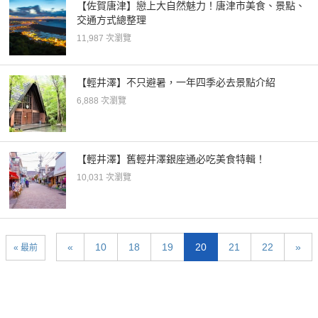
【佐賀唐津】戀上大自然魅力！唐津市美食、景點、
交通方式總整理
11,987 次瀏覽
【輕井澤】不只避暑，一年四季必去景點介紹
6,888 次瀏覽
【輕井澤】舊輕井澤銀座通必吃美食特輯！
10,031 次瀏覽
«
10
18
19
20
21
22
»
« 最前