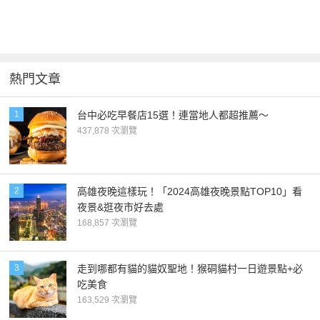
熱門文章
1
台中必吃早餐店15選！連當地人都超推薦～
437,878 次瀏覽
2
高雄夜晚這樣玩！「2024高雄夜晚景點TOP10」看
夜景&逛夜市好去處
168,857 次瀏覽
3
走到哪都有貓的貓奴聖地！猴硐貓村一日遊景點+必
吃美食
163,529 次瀏覽