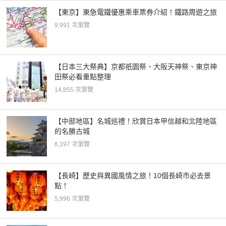
【東京】東急電鐵優惠乘車票券介紹！鐵路周遊之旅
9,991 次瀏覽
【日本三大祭典】京都祇園祭、大阪天神祭、東京神
田祭必看重點整理
14,855 次瀏覽
【中部地區】名城巡禮！欣賞日本甲信越和北陸地區
的名勝古城
6,197 次瀏覽
【長崎】歷史與異國風情之旅！10個長崎市必去景
點！
5,996 次瀏覽