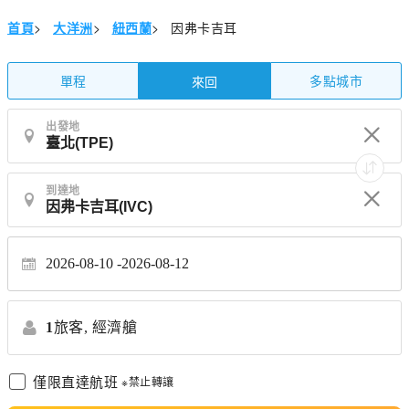
首頁
>
大洋洲
>
紐西蘭
>
因弗卡吉耳
單程
多點城市
來回
出發地
到達地
2026-08-10
2026-08-12
1
旅客,
經濟艙
僅限直達航班
※禁止轉讓