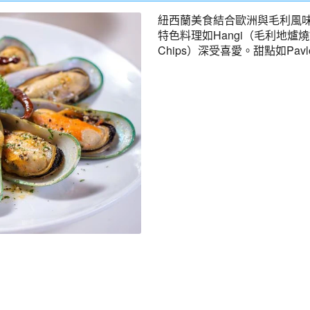
紐西蘭美食結合歐洲與毛利風
特色料理如Hangi（毛利地爐燒
Chips）深受喜愛。甜點如Pa