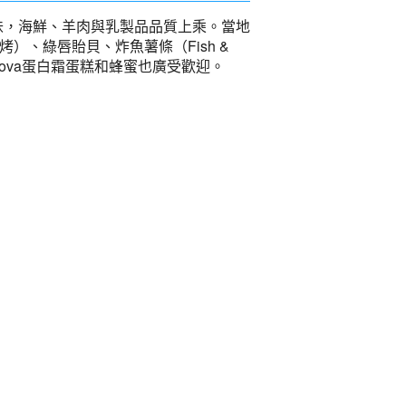
味，海鮮、羊肉與乳製品品質上乘。當地
烤）、綠唇貽貝、炸魚薯條（Fish &
vlova蛋白霜蛋糕和蜂蜜也廣受歡迎。