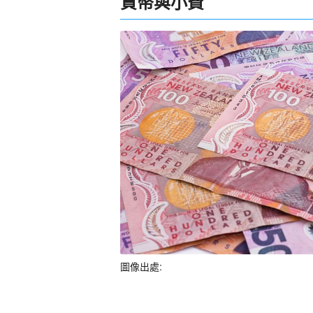
貨幣與小費
圖像出處: