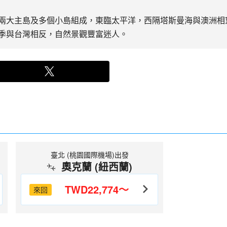
兩大主島及多個小島組成，東臨太平洋，西隔塔斯曼海與澳洲相
季與台灣相反，自然景觀豐富迷人。
臺北 (桃園國際機場)出發
奧克蘭 (紐西蘭)
TWD22,774～
來回