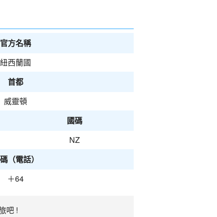
官方名稱
紐西蘭國
首都
威靈頓
國碼
NZ
碼（電話）
＋64
吧 !