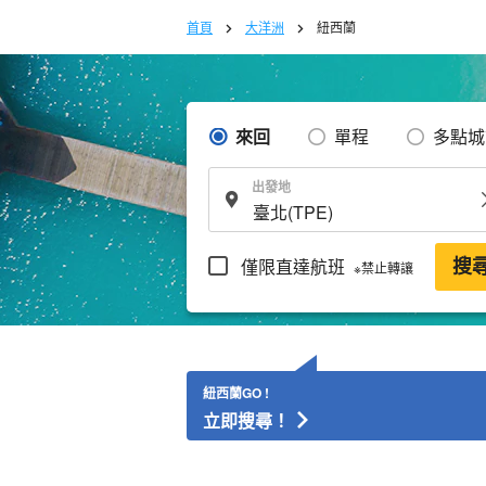
首頁
大洋洲
紐西蘭
來回
單程
多點城
出發地
僅限直達航班
搜
※禁止轉讓
紐西蘭GO !
立即搜尋！