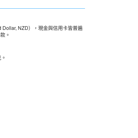
d Dollar, NZD），現金與信用卡皆普遍
付款。
見。