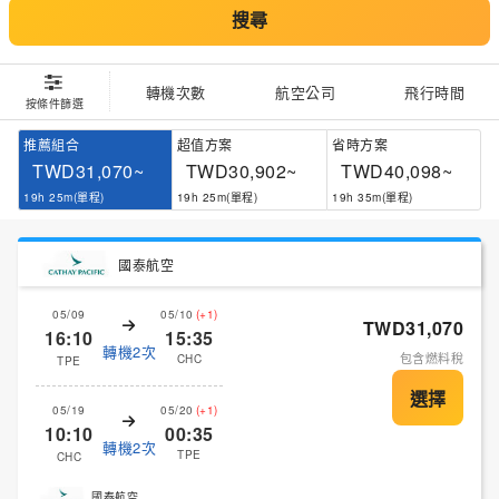
搜尋
轉機次數
航空公司
飛行時間
按條件篩選
推薦組合
超值方案
省時方案
TWD31,070~
TWD30,902~
TWD40,098~
19h 25m(單程)
19h 25m(單程)
19h 35m(單程)
國泰航空
05/09
05/10
(+1)
TWD31,070
16:10
15:35
轉機2次
包含燃料稅
CHC
TPE
05/19
05/20
(+1)
10:10
00:35
轉機2次
TPE
CHC
國泰航空