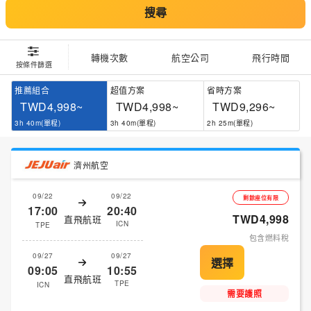
搜尋
轉機次數
航空公司
飛行時間
按條件篩選
推薦組合
超值方案
省時方案
TWD4,998~
TWD4,998~
TWD9,296~
3h 40m(單程)
3h 40m(單程)
2h 25m(單程)
濟州航空
09/22
09/22
剩餘座位有限
17:00
20:40
TWD4,998
直飛航班
ICN
TPE
包含燃料稅
09/27
09/27
09:05
10:55
直飛航班
TPE
ICN
需要護照