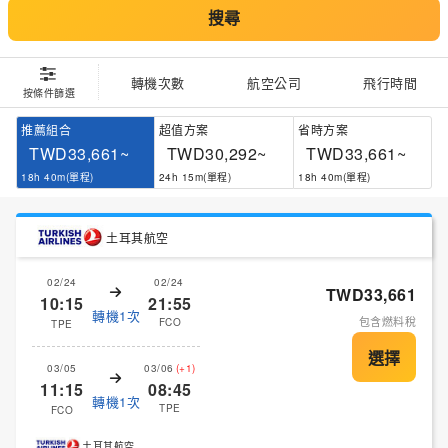
搜尋
轉機次數
航空公司
飛行時間
按條件篩選
推薦組合
超值方案
省時方案
TWD33,661~
TWD30,292~
TWD33,661~
18h 40m(單程)
24h 15m(單程)
18h 40m(單程)
土耳其航空
02/24
02/24
TWD33,661
10:15
21:55
轉機1次
包含燃料稅
FCO
TPE
03/05
03/06
(+1)
11:15
08:45
轉機1次
TPE
FCO
土耳其航空