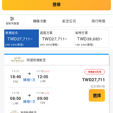
搜尋
轉機次數
航空公司
飛行時間
按條件篩選
推薦組合
超值方案
省時方案
TWD27,711~
TWD27,711~
TWD39,683~
25h 25m(單程)
25h 25m(單程)
16h 45m(單程)
阿提哈德航空
11/11
11/12
(+1)
剩餘座位有限
18:40
12:05
TWD27,711
轉機1次
LHR
TPE
包含燃料稅
11/15
11/16
(+1)
08:50
09:00
轉機1次
TPE
LHR
阿提哈德航空