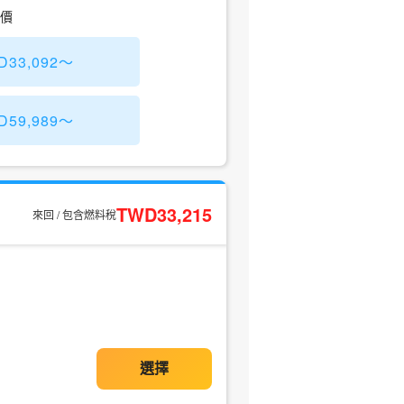
票價
33,092～
59,989～
TWD33,215
來回 / 包含燃料稅