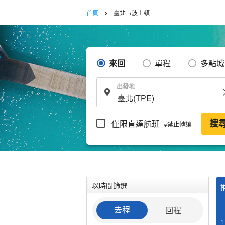
首頁
臺北→波士頓
來回
單程
多點城
出發地
僅限直達航班
搜
※禁止轉讓
以時間篩選
回程
去程
1