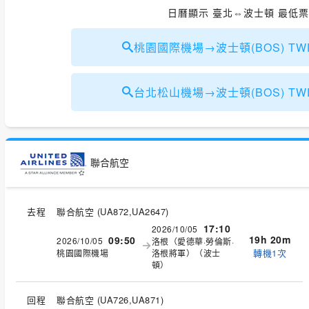
日曆顯示 臺北⇔波士頓 最低
桃園國際機場→波士頓(BOS) TWD
台北松山機場→波士頓(BOS) TWD
聯合航空
去程
聯合航空
(
UA872,UA2647
)
17:10
2026/10/05
19h 20m
09:50
2026/10/05
洛根（愛德華·勞倫斯·
轉機1次
桃園國際機場
洛根將軍）（波士
頓）
回程
聯合航空
(
UA726,UA871
)