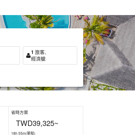
1
旅客,
經濟艙
省時方案
TWD39,325~
18h 55m(單程)