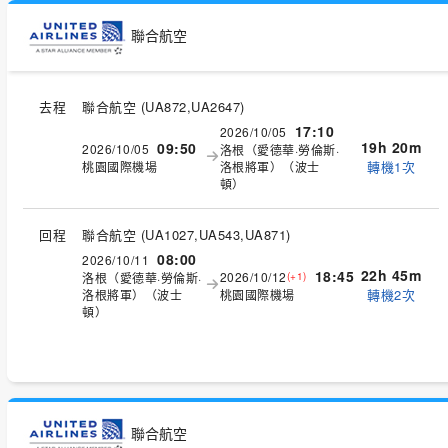
聯合航空
去程
聯合航空
(
UA872,UA2647
)
17:10
2026/10/05
19h 20m
09:50
2026/10/05
洛根（愛德華·勞倫斯·
轉機1次
桃園國際機場
洛根將軍）（波士
頓）
回程
聯合航空
(
UA1027,UA543,UA871
)
08:00
2026/10/11
22h 45m
18:45
2026/10/12
洛根（愛德華·勞倫斯·
(+1)
轉機2次
洛根將軍）（波士
桃園國際機場
頓）
聯合航空