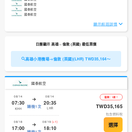
國泰航空
國泰航空
國泰航空
顯示航班詳情
日曆顯示 高雄⇔倫敦 (英國) 最低票價
高雄小港機場→倫敦 (英國)(LHR) TWD35,164～
國泰航空
08/14
08/14
僅剩：1席！
07:30
20:35
TWD35,165
轉機1次
LHR
KHH
包含燃料稅
08/18
08/19
(+1)
17:00
18:10
轉機1次