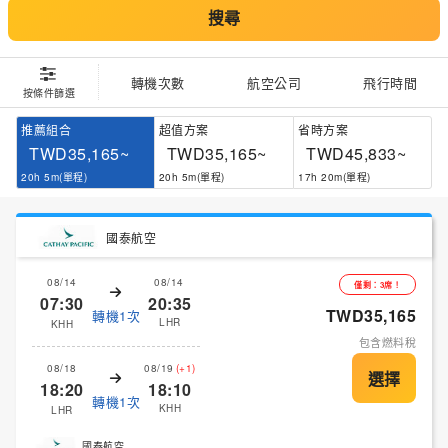
搜尋
轉機次數
航空公司
飛行時間
按條件篩選
推薦組合
超值方案
省時方案
TWD35,165~
TWD35,165~
TWD45,833~
20h 5m(單程)
20h 5m(單程)
17h 20m(單程)
國泰航空
08/14
08/14
僅剩：3席！
07:30
20:35
TWD35,165
轉機1次
LHR
KHH
包含燃料稅
08/18
08/19
(+1)
18:20
18:10
轉機1次
KHH
LHR
國泰航空