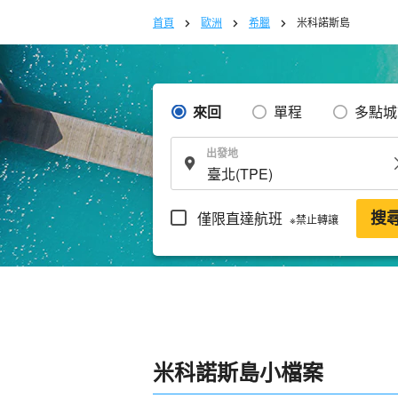
首頁
歐洲
希臘
米科諾斯島
來回
單程
多點城
出發地
僅限直達航班
搜
※禁止轉讓
米科諾斯島小檔案