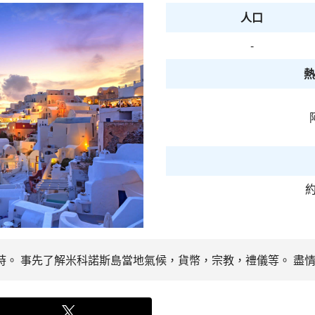
人口
-
熱
約
小時。 事先了解米科諾斯島當地氣候，貨幣，宗教，禮儀等。 盡情