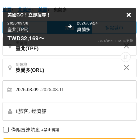
首頁
>
北美洲
>
美國
>
奧蘭多
美國GO !
立即搜尋！
2026/09/08
2026/09/24
單程
多點城市
來回
臺北(TPE)
奧蘭多
TWD32,169
～
2026/04/11 12:12更新
出發地
到達地
2026-08-09
2026-08-11
1
旅客,
經濟艙
僅限直達航班
※禁止轉讓