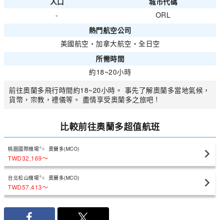
人口
城市代碼
-
ORL
熱門航空公司
美國航空
・
加拿大航空
・
全日空
所需時間
約18~20小時
前往奧蘭多飛行時間約18~20小時。 事先了解奧蘭多當地氣候，
貨幣，宗教，禮儀等。 盡情享受奧蘭多之旅吧 !
比較前往奧蘭多超值航班
桃園國際機場
奧蘭多(MCO)
TWD32,169
〜
台北松山機場
奧蘭多(MCO)
TWD57,413
〜