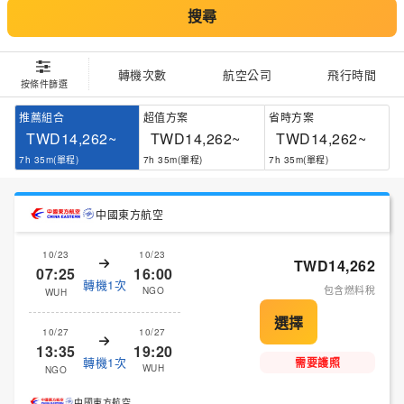
搜尋
轉機次數
航空公司
飛行時間
按條件篩選
推薦組合
超值方案
省時方案
TWD14,262~
TWD14,262~
TWD14,262~
7h 35m(單程)
7h 35m(單程)
7h 35m(單程)
中國東方航空
10/23
10/23
TWD14,262
07:25
16:00
轉機1次
包含燃料稅
NGO
WUH
10/27
10/27
13:35
19:20
轉機1次
需要護照
WUH
NGO
中國東方航空