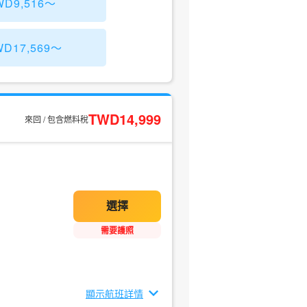
D9,516～
17,569～
TWD14,999
來回 / 包含燃料稅
需要護照
顯示航班詳情