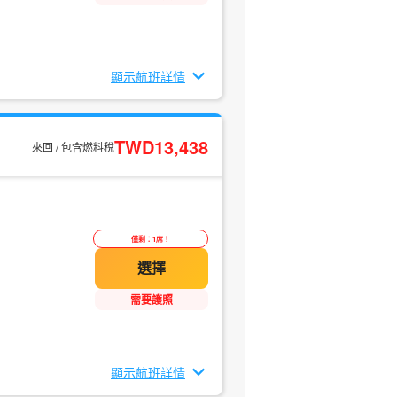
顯示航班詳情
TWD13,438
來回 / 包含燃料稅
僅剩：1席！
需要護照
顯示航班詳情