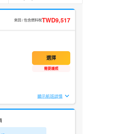
TWD9,517
來回 / 包含燃料稅
需要護照
顯示航班詳情
價