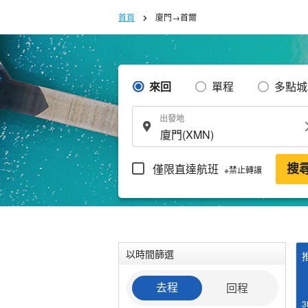
首頁
廈門→首爾
來回
單程
多點城
出發地
僅限直達航班
搜
※禁止轉讓
以時間篩選
回程
去程
3