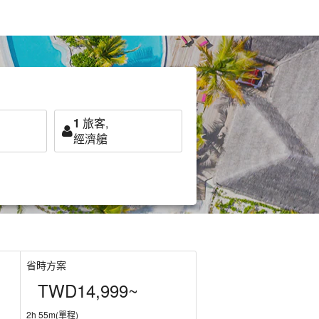
1
旅客,
經濟艙
省時方案
TWD14,999~
2h 55m(單程)