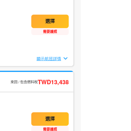
需要護照
顯示航班詳情
TWD13,438
來回 / 包含燃料稅
需要護照