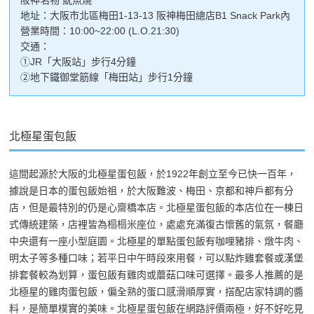
地址：大阪市北區梅田1-13-13 阪神梅田總店B1 Snack Park內
營業時間：10:00~22:00 (L.O.21:30)
交通：
①JR「大阪站」步行4分鐘
②地下鐵御堂筋線「梅田站」步行1分鐘
北極星蛋包飯
這間起源於大阪的北極星蛋包飯，於1922年創立至今已快一百年，
據說是日本的蛋包飯始祖，於大阪難波、梅田、京都和神戶都有分
店，但是最特別的仍是心齋橋本店。北極星蛋包飯的本店位在一棟日
式傳統建築，店裡皆為榻榻米座位，處處充滿復古懷舊的氣氛，餐廳
中央還有一座小型庭園。北極星的單點蛋包飯有咖哩豬排、燉牛肉、
明太子等多種口味；若平日中午時段來用餐，可以點炸雞套餐或漢堡
排套餐較為划算，蛋包飯有雞肉或蘑菇口味可選擇。最多人推薦的是
北極星的雞肉蛋包飯，偏全熟的蛋口感滑順厚實，搭配店家特調的醬
料，是簡單樸實的美味。北極星蛋包飯在網路評價兩極，好不好吃見