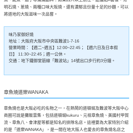
明石燒、蔥燒、兩種口味大阪燒，還有濃郁且份量十足的炒麵，可以
將道地的大阪滋味一次品嘗。
味乃家御好燒
地址：大阪府大阪市中央區難波1-7-16
營業時間：【週二~週五】12:00~22:45；【週六日及日本假
日】 11:30~22:45；週一公休。
交通：地下鐵御堂筋線「難波站」14號出口步行約3分鐘。
章魚燒道樂WANAKA
章魚燒也是大阪必吃的名物之一，在熱鬧的道頓堀及難波等大阪中心
商圈可說是攤販雲集，包括道頓堀kukuru、元祖章魚燒、美國村甲賀
流、章魚八、會津屋等都是知名的排隊名店。這裡要為大家特別介紹
的是「道樂WANAKA」，是一間在地大阪人也愛去的章魚燒名店之