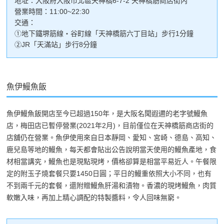
地址：大阪府大阪市北區天神橋6-7-2 天神橋筋商店街内
營業時間：11:00~22:30
交通：
①地下鐵堺筋線・谷町線「天神橋筋六丁目站」步行1分鐘
②JR「天滿站」步行8分鐘
魚伊鰻魚飯
魚伊鰻魚飯開店至今已超過150年，是大阪名聞遐邇的老字號鰻魚
店，梅田店已暫停營業(2021年2月)，目前僅位在天神橋筋商店街的
店舖仍在營業。魚伊使用來自日本靜岡、愛知、宮崎、德島、高知、
鹿兒島等地的鰻魚，每天都會貼出公告說明當天使用的鰻魚產地，食
材相當講究，鰻魚也是現點現烤，價格卻算是相當平易近人。午餐限
定的附玉子燒套餐只要1450日圓；平日的鰻重依照大小不同，也有
不到兩千元的套餐，還附贈鰻魚肝湯和漬物。香濃的現烤鰻魚，肉質
軟嫩入味，再加上精心調配的特製醬料，令人回味無窮。