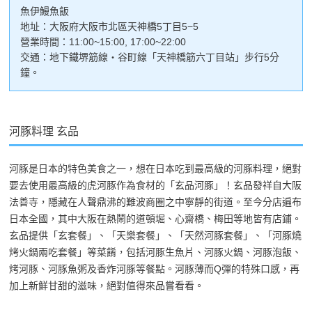
魚伊鰻魚飯
地址：大阪府大阪市北區天神橋5丁目5−5
營業時間：11:00~15:00, 17:00~22:00
交通：地下鐵堺筋線・谷町線「天神橋筋六丁目站」步行5分
鐘。
河豚料理 玄品
河豚是日本的特色美食之一，想在日本吃到最高級的河豚料理，絕對
要去使用最高級的虎河豚作為食材的「玄品河豚」！玄品發祥自大阪
法善寺，隱藏在人聲鼎沸的難波商圈之中寧靜的街道。至今分店遍布
日本全國，其中大阪在熱鬧的道頓堀、心齋橋、梅田等地皆有店鋪。
玄品提供「玄套餐」、「天樂套餐」、「天然河豚套餐」、「河豚燒
烤火鍋兩吃套餐」等菜餚，包括河豚生魚片、河豚火鍋、河豚泡飯、
烤河豚、河豚魚粥及香炸河豚等餐點。河豚薄而Q彈的特殊口感，再
加上新鮮甘甜的滋味，絕對值得來品嘗看看。