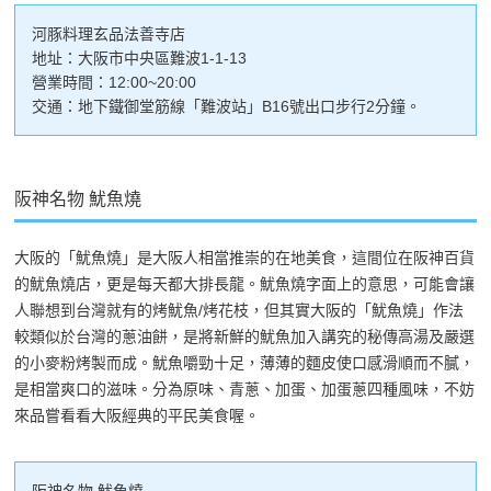
河豚料理玄品法善寺店
地址：大阪市中央區難波1-1-13
營業時間：12:00~20:00
交通：地下鐵御堂筋線「難波站」B16號出口步行2分鐘。
阪神名物 魷魚燒
大阪的「魷魚燒」是大阪人相當推崇的在地美食，這間位在阪神百貨
的魷魚燒店，更是每天都大排長龍。魷魚燒字面上的意思，可能會讓
人聯想到台灣就有的烤魷魚/烤花枝，但其實大阪的「魷魚燒」作法
較類似於台灣的蔥油餅，是將新鮮的魷魚加入講究的秘傳高湯及嚴選
的小麥粉烤製而成。魷魚嚼勁十足，薄薄的麵皮使口感滑順而不膩，
是相當爽口的滋味。分為原味、青蔥、加蛋、加蛋蔥四種風味，不妨
來品嘗看看大阪經典的平民美食喔。
阪神名物 魷魚燒