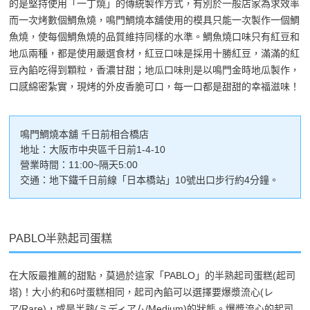
的是堅持使用「一丁燒」的傳統製作方式，有別於一般店家為求效率
而一次烤數個鯛魚燒，鳴門鯛燒本舖使用的模具只能一次製作一個鯛
魚燒，使每個鯛魚燒的品質維持同樣的水準。鯛魚燒口味只有紅豆和
地瓜兩種，都是使用嚴選食材，紅豆口味是採用十勝紅豆，滿滿的紅
豆內餡吃得到顆粒，香濃甘甜；地瓜口味則是以鳴門金時地瓜製作，
口感綿密紮實，現烤的外皮香脆可口，每一口都是甜甜的幸福滋味！
鳴門鯛燒本舖 千日前相合橋店
地址：大阪市中央區千日前1-4-10
營業時間：11:00~隔天5:00
交通：地下鐵千日前線「日本橋站」10號出口步行約4分鐘。
PABLO半熟起司蛋糕
在大阪最推薦的甜點，莫過於這家「PABLO」的半熟起司蛋糕(起司
塔)！大小約和6吋蛋糕相同，起司內餡可以選擇要爆漿流心(レ
ア/Rare)，或是半熟(ミディアム/Medium)的狀態。爆漿流心的起司