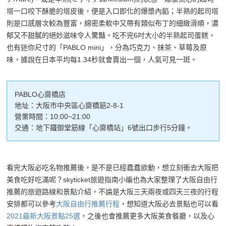
塔一口咬下酥脆的塔皮後，便是入口即化的爆漿內餡；半熟的起司塔
則是口感層次較為豐富，綿密柔軟中又帶有類似布丁的細緻滑順，濃
郁又不甜膩的絕妙滋味令人驚豔。吃不完6吋大小的半熟起司蛋糕，
也有迷你尺寸的「PABLO mini」，分為巧克力、抹茶、草莓及原
味，據說在日本平均每1.34秒就會賣出一個，人氣可見一斑。
PABLO心齋橋店
地址：大阪市中央區心齋橋筋2-8-1
營業時間：10:00~21:00
交通：地下鐵御堂筋線「心齋橋站」6號出口步行5分鐘。
看完大阪必吃名物推薦後，是不是已經蠢蠢欲動，想立刻衝去大阪把
美食吃好吃滿呢？skyticket旅遊指南小編也為大家整理了大阪自由行
推薦的旅遊路線和景點介紹，不論是大阪三天兩夜或四天三夜的行程
安排都可以參考
大阪自由行推薦行程
，想知道大阪必去景點也可以看
2021最新大阪景點25選
，之後也會推薦更多大阪美食餐廳，以及心