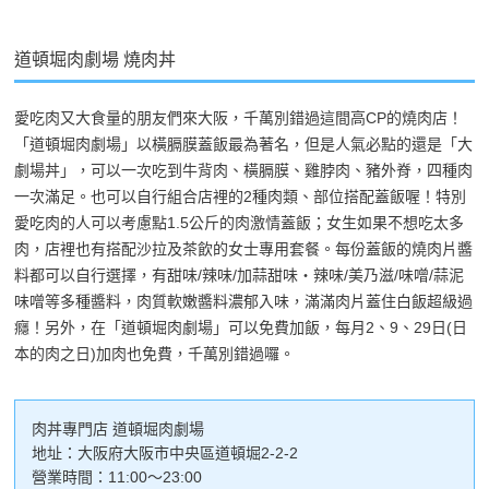
道頓堀肉劇場 燒肉丼
愛吃肉又大食量的朋友們來大阪，千萬別錯過這間高CP的燒肉店！
「道頓堀肉劇場」以橫膈膜蓋飯最為著名，但是人氣必點的還是「大
劇場丼」，可以一次吃到牛背肉、橫膈膜、雞脖肉、豬外脊，四種肉
一次滿足。也可以自行組合店裡的2種肉類、部位搭配蓋飯喔！特別
愛吃肉的人可以考慮點1.5公斤的肉激情蓋飯；女生如果不想吃太多
肉，店裡也有搭配沙拉及茶飲的女士專用套餐。每份蓋飯的燒肉片醬
料都可以自行選擇，有甜味/辣味/加蒜甜味・辣味/美乃滋/味噌/蒜泥
味噌等多種醬料，肉質軟嫩醬料濃郁入味，滿滿肉片蓋住白飯超級過
癮！另外，在「道頓堀肉劇場」可以免費加飯，每月2、9、29日(日
本的肉之日)加肉也免費，千萬別錯過囉。
肉丼專門店 道頓堀肉劇場
地址：大阪府大阪市中央區道頓堀2-2-2
營業時間：11:00～23:00