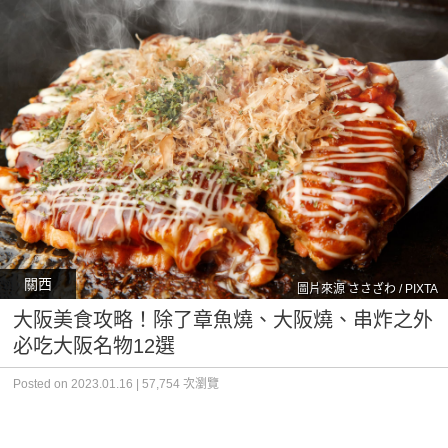
關西
圖片來源 ささざわ / PIXTA
大阪美食攻略！除了章魚燒、大阪燒、串炸之外
必吃大阪名物12選
Posted on 2023.01.16 | 57,754 次瀏覽