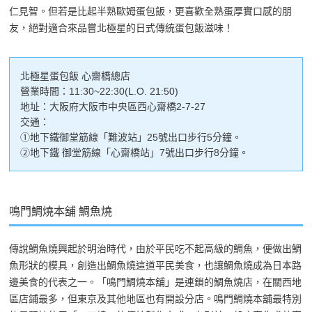
仁見智。但若是比起半熟歐姆蛋包飯，更喜歡全熟蛋厚實口感的朋
友，絕對適合來品嘗北極星的日式傳統蛋包飯滋味！
北極星蛋包飯 心齋橋總店
營業時間：11:30~22:30(L.O. 21:50)
地址：大阪府大阪市中央區西心齋橋2-7-27
交通：
①地下鐵御堂筋線「難波站」25號出口步行5分鐘。
②地下鐵 御堂筋線「心齋橋站」7號出口步行8分鐘。
鳴門鯛燒本舖 鯛魚燒
傳說鯛魚燒興起於明治時代，由於平民吃不起高級的鯛魚，便做出鯛
魚形狀的模具，創造出鯛魚燒這道平民美食，也讓鯛魚燒成為日本路
邊美食的代表之一。「鳴門鯛燒本舖」是連鎖的鯛魚燒店，在關西地
區店鋪最多，但東京及其他地區也有開設分店。鳴門鯛燒本舖最特別