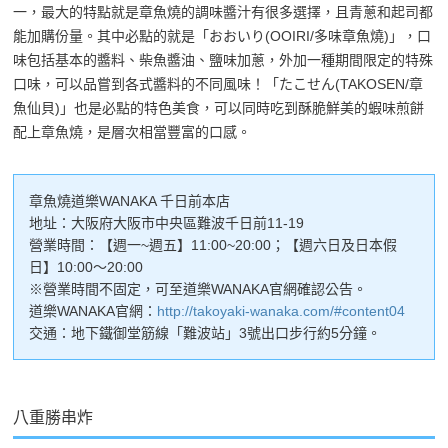
一，最大的特點就是章魚燒的調味醬汁有很多選擇，且青蔥和起司都
能加購份量。其中必點的就是「おおいり(OOIRI/多味章魚燒)」，口
味包括基本的醬料、柴魚醬油、鹽味加蔥，外加一種期間限定的特殊
口味，可以品嘗到各式醬料的不同風味！「たこせん(TAKOSEN/章
魚仙貝)」也是必點的特色美食，可以同時吃到酥脆鮮美的蝦味煎餅
配上章魚燒，是層次相當豐富的口感。
章魚燒道樂WANAKA 千日前本店
地址：大阪府大阪市中央區難波千日前11-19
營業時間：【週一~週五】11:00~20:00；【週六日及日本假
日】10:00～20:00
※營業時間不固定，可至道樂WANAKA官網確認公告。
道樂WANAKA官網：
http://takoyaki-wanaka.com/#content04
交通：地下鐵御堂筋線「難波站」3號出口步行約5分鐘。
八重勝串炸