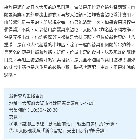
串炸是源自於日本大阪的庶民料理，做法是用竹籤穿過各種蔬菜、肉
類或海鮮，於外層裹上麵衣，再放入油鍋。油炸後會沾取醬汁食用，
由於醬汁是共用的，所以規定每一串只能沾醬一次。如果食用過程中
覺得醬汁不夠，可以使用高麗菜來沾取。大阪的串炸名店不勝枚舉，
包括元祖串炸、串炸達摩等店都總是大排長龍。但位於新世界的「八
重勝」是在地人也超愛的串炸店，除了一般的蔬菜和肉類的串炸外，
最著名的便是牡蠣和炸蝦，新鮮、份量十足的食材，以及現炸的酥脆
口感，再加上酸甜醬汁的完美搭配，是完全不油膩的爽口滋味！濃郁
的味噌牛筋也是八重勝的必點小菜，點瓶啤酒配上串炸，更是沁涼的
過癮。
新世界八重勝串炸
地址：大阪府大阪市浪速區惠美須東 3-4-13
營業時間：10:30～20:30
交通：
①地下鐵御堂筋線「動物園前站」1號出口步行約2分鐘。
②JR大阪環狀線「新今宮站」東出口步行約5分鐘。