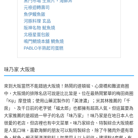
黑門市場 生魚片・海鮮丼
元祿迴轉壽司
魚伊鰻魚飯
河豚料理 玄品
阪神名物 魷魚燒
北極星蛋包飯
鳴門鯛燒本舖 鯛魚燒
PABLO半熟起司蛋糕
味乃家 大阪燒
來到大阪當然不能錯過大阪燒！熱鬧的道頓堀、心齋橋和難波商圈
中，大阪燒的排隊名店可說是比比皆是。位在最熱鬧繁華的梅田商圈
「Kiji」摩登燒；使用山藥泥製作的「美津濃」；米其林推薦的「千
房」、及千日前的老字號「福太郎」也都擁有超高人氣。但這篇要為
大家推薦的是超過一甲子的名店「味乃家」！味乃家是在地日本人也
很愛的老店，但店裡也有中文菜單。味乃家綜合、特製綜合大阪燒都
是人氣口味，喜歡海鮮的朋友可以點特製綜合，除了牛豬肉外還有章
魚、魷魚、蝦子等滿滿餡料！如果四人以上前往，建議點A套餐，有