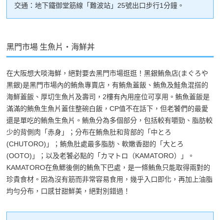
交通：地下鐵御堂筋線「難波站」25號出口步行1分鐘。
黑門市場 生魚片・海鮮丼
在大阪想大啖海鮮，絕對要去黑門市場逛逛！黑銀鮪魚店(まぐろや
黒銀)是黑門市場內的鮪魚專賣店，有鮪魚蓋飯、鮪魚及鮭魚混搭的
海鮮蓋飯、厚切生魚片及壽司，2樓有內用座位可享用。鮪魚蓋飯是
滿滿的鮪魚生魚片蓋住整碗白飯，CP值不在話下，但老饕們的最愛
還是單吃的鮪魚生魚片。鮪魚分為多個部分，包括較有嚼勁、脂肪較
少的背側肉「赤身」；分布在鮪魚肚和背部的「中とろ
(CHUTORO)」；鮪魚肚處最多脂肪、軟嫩香甜的「大とろ
(OOTO)」；以及老饕必點的「カマトロ（KAMATORO）」。
KAMATORO在魚鰓後側的鮪魚下巴處，是一條鮪魚只能取得兩對的
珍貴食材。因為沒有筋而非常容易食用，幾乎入口即化，再加上油脂
均勻分布，口感甘甜鮮美，絕對別錯過！