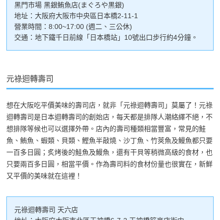
黑門市場 黑銀鮪魚店(まぐろや黒銀)
地址：大阪府大阪市中央區日本橋2-11-1
營業時間：8:00~17:00 (週二、三公休)
交通：地下鐵千日前線「日本橋站」10號出口步行約4分鐘。
元祿迴轉壽司
想在大阪吃平價美味的壽司店，就非「元祿迴轉壽司」莫屬了！元祿
迴轉壽司是日本迴轉壽司的創始店，每天都是排隊人潮絡繹不絕，不
想排隊等候也可以選擇外帶。店內的壽司種類相當豐富，常見的鮭
魚、鮪魚、蝦類、貝類、鰹魚半敲燒、沙丁魚、竹莢魚及鰻魚都只要
一百多日圓；炙烤後的鮭魚及鰻魚，還有干貝等稍微高級的食材，也
只要兩百多日圓，相當平價。作為壽司料的食材份量也很實在，新鮮
又平價的美味就在這裡！
元祿迴轉壽司 天六店