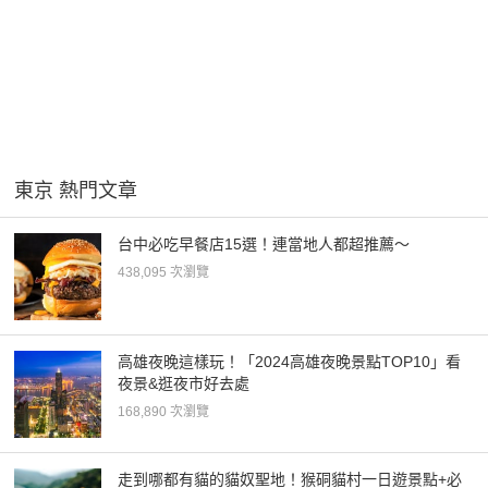
東京 熱門文章
台中必吃早餐店15選！連當地人都超推薦～
438,095 次瀏覽
高雄夜晚這樣玩！「2024高雄夜晚景點TOP10」看
夜景&逛夜市好去處
168,890 次瀏覽
走到哪都有貓的貓奴聖地！猴硐貓村一日遊景點+必