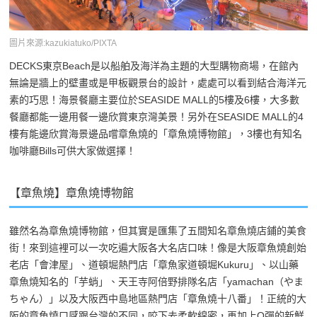
圖片來源:kazukiatuko/PIXTA
DECKS東京Beach是以船舶及海洋為主題的大型購物商場，在館內
無論是牆上的壁畫或是甲板觀景台的設計，處處可以看到結合海洋元
素的巧思！海景餐廳主要位於SEASIDE MALL的5樓及6樓，大多數
餐廳都能一邊用餐一邊欣賞東京灣美景！另外在SEASIDE MALL的4
樓有能邊欣賞海景邊品嚐章魚燒的「章魚燒博物館」，3樓也有知名
咖啡廳Bills可供大家做選擇！
【章魚燒】章魚燒博物館
雖然名為章魚燒博物館，但其實是匯集了五間知名章魚燒店鋪的美食
街！來到這裡可以一次吃遍大阪各大名店口味！像是大阪章魚燒創始
老店「會津屋」、道頓堀熱門店「章魚家道頓堀Kukuru」、以山藥
章魚燒知名的「芋蛸」、天王寺阿倍野排隊名店「yamachan（やま
ちゃん）」以及大阪西中島地區熱門店「章魚燒十八番」！正統的大
阪的章魚燒口感跟台灣的不同，咬下去柔軟綿密，再加上Q彈的新鮮