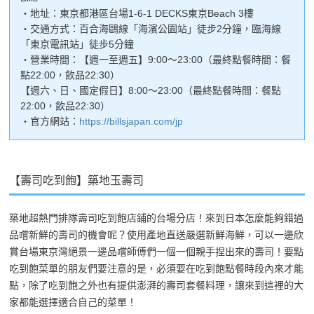
・地址：東京都港區台場1-6-1 DECKS東京Beach 3樓
・交通方式：百合海鷗線「海濱公園站」徒步2分鐘，臨海線
「東京電訊站」徒步5分鐘
・營業時間：【週一至週五】9:00～23:00（最終點餐時間：餐
點22:00，飲品22:30）
【週六、日、國定假日】8:00～23:00（最終點餐時間：餐點
22:00，飲品22:30）
・官方網站：
https://billsjapan.com/jp
【壽司吃到飽】築地玉壽司
築地超熱門排隊壽司吃到飽店鋪的台場分店！來到日本怎麼能夠錯過
品嚐新鮮的壽司的機會呢？使用產地直送嚴選新鮮海鮮，可以一邊欣
賞台場東京灣絕景一邊品嚐師傅們一個一個親手捏出來的壽司！要點
吃到飽菜單的朋友們要注意的是，必須要在吃到飽點餐時段內來才能
點，除了吃到飽之外也有提供澎湃的壽司套餐料理，讓來到這裡的大
家都能選擇適合自己的菜單！