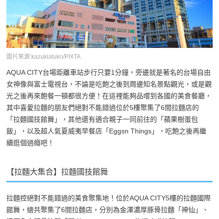
圖片來源:kazukiatuko/PIXTA
AQUA CITY台場距離車站步行只要1分鐘，旁邊就是著名的台場自由
女神像與富士電視台，不論是吃飽之後到周邊知名景點觀光，或是觀
光之後再來飽餐一頓都很方便！在這裡能夠品嚐到各國的美食餐廳，
其中喜愛拉麵的朋友們絕對不能錯過位於5樓聚集了6間拉麵店的
「拉麵國技館舞」，其他還有適合親子一同前往的「蘋果樹蛋包
飯」，以及超人氣夏威夷早餐店「Eggsn Things」，吃飽之後再繼
續逛個過癮吧！
【拉麵大集合】拉麵國技館舞
拉麵控絕對不能錯過的美食聚集地！位於AQUA CITY5樓的拉麵國際
館舞，總共聚集了6間拉麵店，分別為金澤濃厚豚骨拉麵「神仙」、