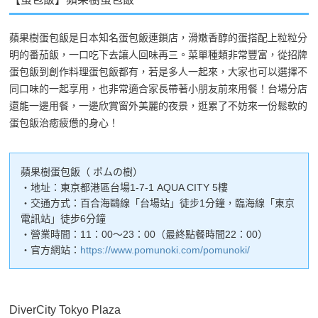
蘋果樹蛋包飯是日本知名蛋包飯連鎖店，滑嫩香醇的蛋搭配上粒粒分
明的番茄飯，一口吃下去讓人回味再三。菜單種類非常豐富，從招牌
蛋包飯到創作料理蛋包飯都有，若是多人一起來，大家也可以選擇不
同口味的一起享用，也非常適合家長帶著小朋友前來用餐！台場分店
還能一邊用餐，一邊欣賞窗外美麗的夜景，逛累了不妨來一份鬆軟的
蛋包飯治癒疲憊的身心！
蘋果樹蛋包飯（ ポムの樹）
・地址：東京都港區台場1-7-1 AQUA CITY 5樓
・交通方式：百合海鷗線「台場站」徒步1分鐘，臨海線「東京
電訊站」徒步6分鐘
・營業時間：11：00～23：00（最終點餐時間22：00）
・官方網站：
https://www.pomunoki.com/pomunoki/
DiverCity Tokyo Plaza