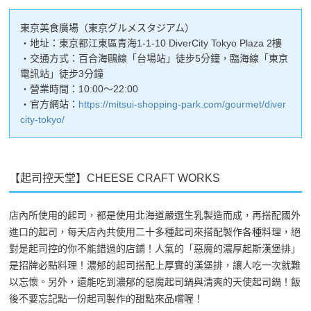
東京美食廣場（東京グルメスタジアム）
・地址：東京都江東區青海1-1-10 DiverCity Tokyo Plaza 2樓
・交通方式：百合海鷗線「台場站」徒步5分鐘，臨海線「東京
電訊站」徒步3分鐘
・營業時間：10:00～22:00
・官方網站：
https://mitsui-shopping-park.com/gourmet/diver
city-tokyo/
【起司控天堂】CHEESE CRAFT WORKS
店內所使用的起司，都是使用北海道嚴選生乳製造而成，再搭配國外
進口的起司，每天店內共使用二十多種起司來搭配製作各種料理，絕
對是起司控的你不能錯過的店鋪！人氣的「惡魔的濃厚起斯漢堡排」
是招牌必點料理！濃郁的起司搭配上厚實的漢堡排，讓人吃一次就難
以忘懷。另外，還能吃到濃郁的惡魔起司鍋與清爽的天使起司鍋！飯
後不要忘記點一份起司製作的甜點來品嚐喔！