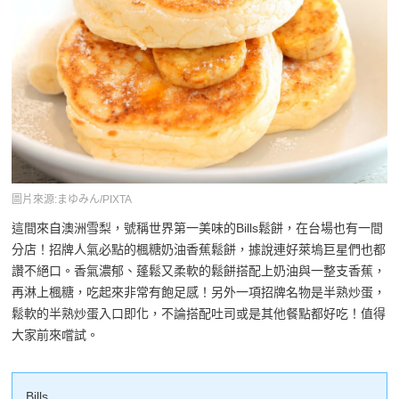
圖片來源:まゆみん/PIXTA
這間來自澳洲雪梨，號稱世界第一美味的Bills鬆餅，在台場也有一間
分店！招牌人氣必點的楓糖奶油香蕉鬆餅，據說連好萊塢巨星們也都
讚不絕口。香氣濃郁、蓬鬆又柔軟的鬆餅搭配上奶油與一整支香蕉，
再淋上楓糖，吃起來非常有飽足感！另外一項招牌名物是半熟炒蛋，
鬆軟的半熟炒蛋入口即化，不論搭配吐司或是其他餐點都好吃！值得
大家前來嚐試。
Bills