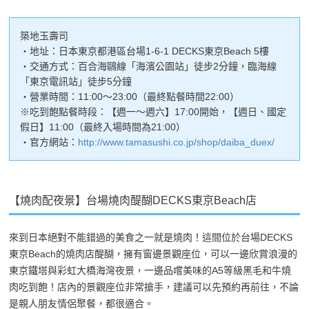
築地玉壽司
・地址：日本東京都港區台場1-6-1 DECKS東京Beach 5樓
・交通方式：百合海鷗線「海濱公園站」徒步2分鐘，臨海線
「東京電訊站」徒步5分鐘
・營業時間：11:00～23:00（最終點餐時間22:00）
※吃到飽點餐時段：【週一～週六】17:00開始，【週日、國定
假日】11:00（最終入場時間為21:00）
・官方網站：
http://www.tamasushi.co.jp/shop/daiba_duex/
【燒肉配夜景】台場燒肉醍醐DECKS東京Beach店
來到日本絕對不能錯過的美食之一就是燒肉！這間位於台場DECKS
東京Beach的燒肉店醍醐，擁有窗邊景觀座位，可以一邊欣賞浪漫的
東京鐵塔與彩虹大橋海灣夜景，一邊品嚐美味的A5等級黑毛和牛燒
肉吃到飽！店內的景觀座位非常搶手，建議可以先預約再前往，不論
是親人朋友情侶聚餐，都很適合。