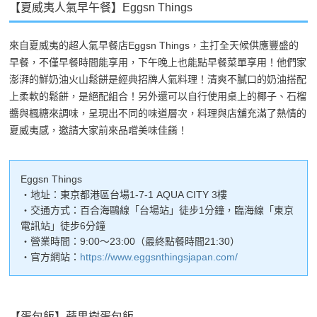
【夏威夷人氣早午餐】Eggsn Things
來自夏威夷的超人氣早餐店Eggsn Things，主打全天候供應豐盛的
早餐，不僅早餐時間能享用，下午晚上也能點早餐菜單享用！他們家
澎湃的鮮奶油火山鬆餅是經典招牌人氣料理！清爽不膩口的奶油搭配
上柔軟的鬆餅，是絕配組合！另外還可以自行使用桌上的椰子、石榴
醬與楓糖來調味，呈現出不同的味道層次，料理與店舖充滿了熱情的
夏威夷感，邀請大家前來品嚐美味佳餚！
Eggsn Things
・地址：東京都港區台場1-7-1 AQUA CITY 3樓
・交通方式：百合海鷗線「台場站」徒步1分鐘，臨海線「東京
電訊站」徒步6分鐘
・營業時間：9:00～23:00（最終點餐時間21:30）
・官方網站：
https://www.eggsnthingsjapan.com/
【蛋包飯】蘋果樹蛋包飯