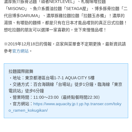
濃厚魚介豚骨沾麵「頑者NEXTLEVEL」、札幌味噌拉麵
「MISONO」、魚介系醬油拉麵「SETAGA屋」、博多豚骨拉麵「二
代目博多DARUMA」、濃厚豚雞拉麵拉麵「拉麵玉赤備」！濃厚的
湯頭、有嚼勁的麵條，都是只有在日本才能品嚐到的真正日式拉麵！
想吃拉麵的朋友可以選擇一家喜歡的，坐下來慢慢品嚐！
※2019年12月18日的情報，店家與菜單會不定期更換，最新資訊請
參考
官方網站
。
拉麵國際館舞
・地址：東京都港區台場1-7-1 AQUA CITY 5樓
・交通方式：百合海鷗線「台場站」徒步1分鐘，臨海線「東京
電訊站」徒步6分鐘
・營業時間：11:00～23:00（最終點餐時間22:30）
・官方網站：
https://www.aquacity.jp.t.yp.hp.transer.com/toky
o_ramen_kokugikan/