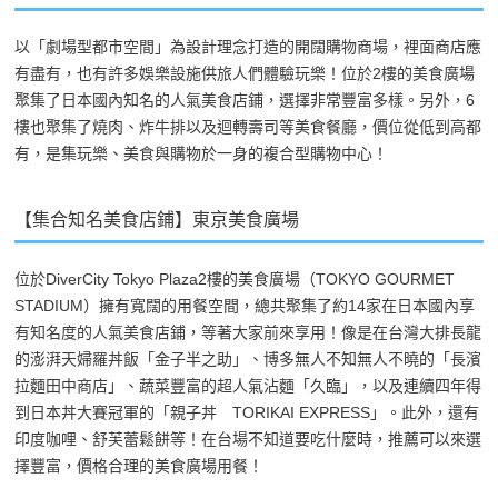
以「劇場型都市空間」為設計理念打造的開闊購物商場，裡面商店應
有盡有，也有許多娛樂設施供旅人們體驗玩樂！位於2樓的美食廣場
聚集了日本國內知名的人氣美食店鋪，選擇非常豐富多樣。另外，6
樓也聚集了燒肉、炸牛排以及迴轉壽司等美食餐廳，價位從低到高都
有，是集玩樂、美食與購物於一身的複合型購物中心！
【集合知名美食店鋪】東京美食廣場
位於DiverCity Tokyo Plaza2樓的美食廣場（TOKYO GOURMET
STADIUM）擁有寬闊的用餐空間，總共聚集了約14家在日本國內享
有知名度的人氣美食店鋪，等著大家前來享用！像是在台灣大排長龍
的澎湃天婦羅丼飯「金子半之助」、博多無人不知無人不曉的「長濱
拉麵田中商店」、蔬菜豐富的超人氣沾麵「久臨」，以及連續四年得
到日本丼大賽冠軍的「親子丼 TORIKAI EXPRESS」。此外，還有
印度咖哩、舒芙蕾鬆餅等！在台場不知道要吃什麼時，推薦可以來選
擇豐富，價格合理的美食廣場用餐！