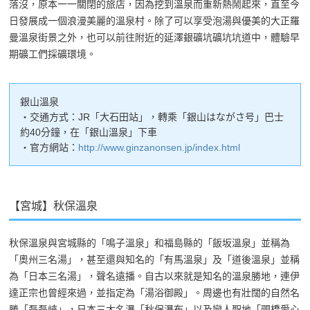
落沒，原本一一關閉的旅店，因為挖到溫泉而重新熱鬧起來，直至今
日發展成一個浪漫美麗的溫泉村。除了可以享受泡湯與優美的大正羅
曼溫泉街景之外，也可以前往附近的延澤銀礦坑礦坑坑道中，體驗早
期礦工們採礦環境。
銀山溫泉
・交通方式：JR「大石田站」，轉乘「銀山はながさ号」巴士
約40分鐘，在「銀山溫泉」下車
・官方網站：
http://www.ginzanonsen.jp/index.html
【宮城】秋保溫泉
秋保溫泉與宮城縣的「鳴子溫泉」和福島縣的「飯坂溫泉」並稱為
「奧州三名湯」，甚至還與知名的「有馬溫泉」及「道後溫泉」並稱
為「日本三名湯」，聲名遠播。自古以來就是知名的溫泉勝地，連伊
達正宗也曾經來過，並指定為「湯浴御殿」。周邊也有壯闊的自然名
勝「磊磊峽」，日本三大名瀑「秋保瀑布」以及戀人聖地「覗橋愛心