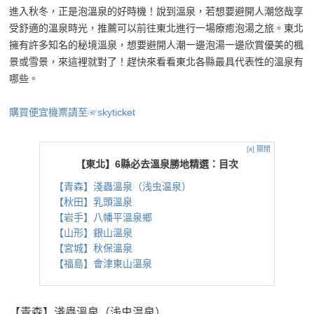
進入秋冬，正是泡溫泉的好時機！說到溫泉，若想要避開人潮悠哉享
受舒適的溫泉時光，推薦可以前往東北進行一場療癒泡湯之旅。東北
擁有許多知名的秘境溫泉，想要避開人潮一邊泡湯一邊欣賞優美的楓
景或雪景，來這裡就對了！趕快來看看東北各縣最具代表性的溫泉有
哪些。
購買便宜機票請至☞skyticket
[x] 關閉
【東北】6縣必去溫泉勝地精選：目次
【青森】淺蟲溫泉（浅虫温泉）
【秋田】乳頭溫泉
【岩手】八幡平溫泉鄉
【山形】銀山溫泉
【宮城】秋保溫泉
【福島】會津東山溫泉
【青森】淺蟲溫泉（浅虫温泉）