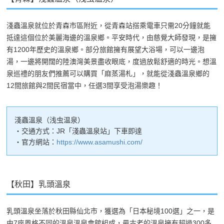
淺蟲溫泉就位於青森市區附近，從青森站搭乘電車只需20分鐘就能
抵達這個位於美麗海邊的溫泉鄉。平安時代，由慈覺大師發現，是擁
有1200年歷史的溫泉鄉。部分旅館擁有展望大浴場，可以一邊泡
湯，一邊將開闊的陸澳灣美景盡收眼底，度過放鬆舒適的時光。想溫
泉巡禮的朋友們推薦可以購買「麻蒸湯札」，就能從淺蟲溫泉鄉的
12間旅館與2間民宿當中，任選3間享受泡湯樂趣！
淺蟲溫泉（浅虫温泉）
・交通方式：JR「淺蟲溫泉站」下車即達
・官方網站：
https://www.asamushi.com/
【秋田】乳頭溫泉
乳頭溫泉坐落於秋田縣仙北市，獲選為「日本秘境100選」之一，是
由7座風格不同的溫泉溫泉會館組成，最古老的溫泉擁有超過300多