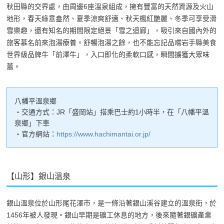
秋田縣的交界處，由周邊6座溫泉組成，擁有豐富的天然資源及火山
地形，春天綠意盎然、夏季涼爽舒適、秋天楓紅艷麗、冬季可享受滑
雪樂趣，還有知名的期間限定絕景「雪之迴廊」，吸引來自國內外的
旅客慕名前來泡湯療養。舒暢泡湯之餘，也不能忘記品嚐岩手縣美食
世界級品牌牛「前澤牛」，入口即化的柔軟口感，瞬間擄獲大眾味
蕾。
八幡平溫泉鄉
・交通方式：JR「盛岡站」搭乘巴士約1小時半，在「八幡平溫
泉鄉」下車
・官方網站：
https://www.hachimantai.or.jp/
【山形】銀山溫泉
銀山溫泉位於山形尾花澤市，是一條沿著銀山溪谷建立的溫泉街，於
1456年被人發現。銀山早期是礦工休息的地方，後來隨著銀礦產業