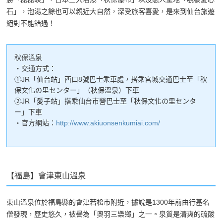
石」，泡湯之餘也可以親近大自然，深受旅客喜愛，是來到仙台旅遊
絕對不能錯過！
秋保溫泉
・交通方式：
①JR「仙台站」西口8號巴士乘車處，搭乘宮城交通巴士至「秋
保文化の里センター」（秋保溫泉）下車
②JR「愛子站」搭乘仙台市營巴士至「秋保文化の里センタ
ー」下車
・官方網站：
http://www.akiuonsenkumiai.com/
【福島】會津東山溫泉
東山溫泉位於福島縣的會津若松市附近，據說是1300年前由行基名
僧發現，歷史悠久，被譽為「奧羽三樂鄉」之一。泉質是清爽的硫酸