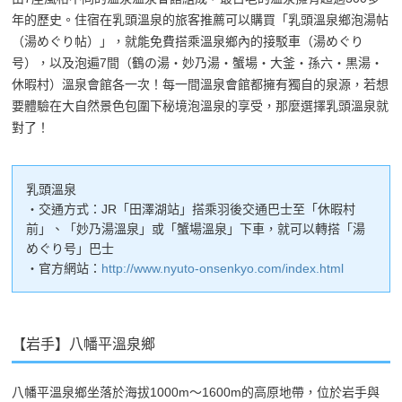
年的歷史。住宿在乳頭溫泉的旅客推薦可以購買「乳頭溫泉鄉泡湯帖
（湯めぐり帖）」，就能免費搭乘溫泉鄉內的接駁車（湯めぐり
号），以及泡遍7間（鶴の湯・妙乃湯・蟹場・大釜・孫六・黒湯・
休暇村）溫泉會館各一次！每一間溫泉會館都擁有獨自的泉源，若想
要體驗在大自然景色包圍下秘境泡溫泉的享受，那麼選擇乳頭溫泉就
對了！
乳頭溫泉
・交通方式：JR「田澤湖站」搭乘羽後交通巴士至「休暇村
前」、「妙乃湯溫泉」或「蟹場溫泉」下車，就可以轉搭「湯
めぐり号」巴士
・官方網站：
http://www.nyuto-onsenkyo.com/index.html
【岩手】八幡平溫泉鄉
八幡平溫泉鄉坐落於海拔1000m～1600m的高原地帶，位於岩手與