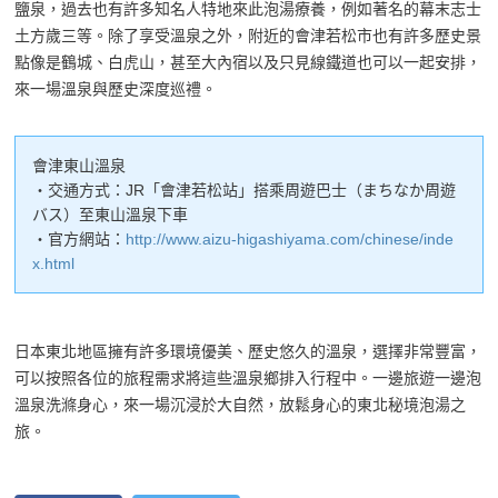
鹽泉，過去也有許多知名人特地來此泡湯療養，例如著名的幕末志士
土方歲三等。除了享受溫泉之外，附近的會津若松市也有許多歷史景
點像是鶴城、白虎山，甚至大內宿以及只見線鐵道也可以一起安排，
來一場溫泉與歷史深度巡禮。
會津東山溫泉
・交通方式：JR「會津若松站」搭乘周遊巴士（まちなか周遊
バス）至東山溫泉下車
・官方網站：
http://www.aizu-higashiyama.com/chinese/inde
x.html
日本東北地區擁有許多環境優美、歷史悠久的溫泉，選擇非常豐富，
可以按照各位的旅程需求將這些溫泉鄉排入行程中。一邊旅遊一邊泡
溫泉洗滌身心，來一場沉浸於大自然，放鬆身心的東北秘境泡湯之
旅。