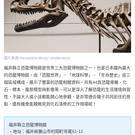
圖片來源:Alexandria Wong / shutterstock
福井縣立恐龍博物館是世界三大恐龍博物館之一，也是日本國內最大
的恐龍博物館。由「恐龍世界」、「地球科學」、「生命歷史」這三
個區域構成，展示了豐富的恐龍相關資料。共有44具恐龍骨骼、化
石、標本、復原模型與影像等，可以更深入了解恐龍的生活環境與習
性，不論大人或小孩都能開心地參觀，是非常適合親子共同前往的景
點，還有機會能親眼見到化石清修的工作現場呢！
福井縣立恐龍博物館
・地址：福井県勝山市村岡町寺尾51-11