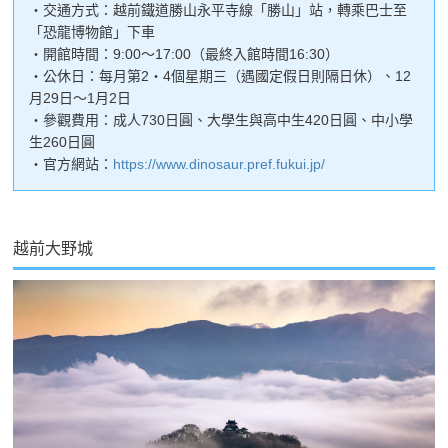
・交通方式：越前鐵道勝山永平寺線「勝山」站，轉乘巴士至
「恐龍博物館」下車
・開館時間：9:00～17:00（最終入館時間16:30）
・公休日：每月第2・4個星期三（遇國定假日則隔日休）、12
月29日～1月2日
・參觀費用：成人730日圓、大學生與高中生420日圓、中小學
生260日圓
・官方網站：
https://www.dinosaur.pref.fukui.jp/
越前大野城