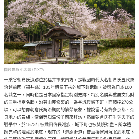
圖片來源:小太郎 / PIXTA
一乘谷朝倉氏遺跡位於福井市東南方，是戰國時代大名朝倉氏五代統
治越前國（福井縣）103年遺留下來的城下町遺跡，被選為日本100
名城之一，同時也是日本國家指定特別史跡、特別名勝與重要文化財
的三重指定名勝。沿著山麓修築的一乘谷城與城下町，面積達278公
頃，可以想像朝倉氏統治期間的繁榮景象，據說當時有許多京都、奈
良地方的貴族、僧侶等知識份子前來拜訪，然而朝倉氏在爭奪天下的
戰爭中，於1573年被織田信長滅族，城下町也被焚燒殆盡。所幸遺
跡完整的埋藏於地底，現在的「還原街道」皆直接運用沉眠於地底下