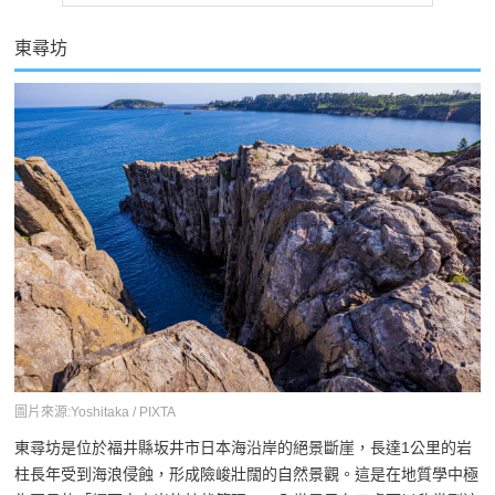
東尋坊
圖片來源:Yoshitaka / PIXTA
東尋坊是位於福井縣坂井市日本海沿岸的絕景斷崖，長達1公里的岩
柱長年受到海浪侵蝕，形成險峻壯闊的自然景觀。這是在地質學中極