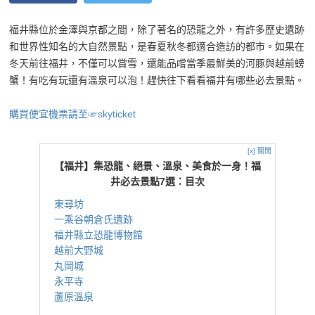
福井縣位於金澤與京都之間，除了著名的恐龍之外，有許多歷史遺跡
和世界性知名的大自然景點，是春夏秋冬都適合造訪的都市。如果在
冬天前往福井，不僅可以賞雪，還能品嚐當季最鮮美的河豚與越前螃
蟹！有吃有玩還有溫泉可以泡！趕快往下看看福井有哪些必去景點。
購買便宜機票請至☞skyticket
[x] 關閉
【福井】集恐龍、絕景、溫泉、美食於一身！福
井必去景點7選：目次
東尋坊
一乘谷朝倉氏遺跡
福井縣立恐龍博物館
越前大野城
丸岡城
永平寺
蘆原溫泉