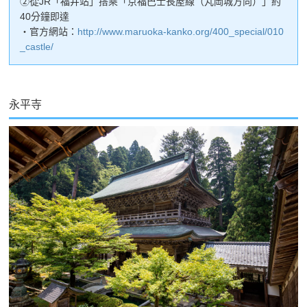
②從JR「福井站」搭乘「京福巴士長屋線（丸岡城方向）」約
40分鐘即達
・官方網站：
http://www.maruoka-kanko.org/400_special/010
_castle/
永平寺