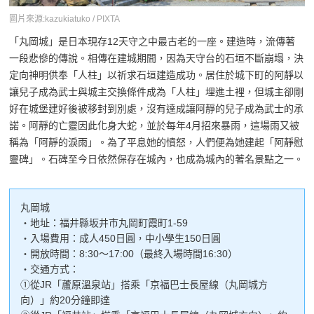
圖片來源:kazukiatuko / PIXTA
「丸岡城」是日本現存12天守之中最古老的一座。建造時，流傳著
一段悲慘的傳說。相傳在建城期間，因為天守台的石垣不斷崩塌，決
定向神明供奉「人柱」以祈求石垣建造成功。居住於城下町的阿靜以
讓兒子成為武士與城主交換條件成為「人柱」埋進土裡，但城主卻剛
好在城堡建好後被移封到別處，沒有達成讓阿靜的兒子成為武士的承
諾。阿靜的亡靈因此化身大蛇，並於每年4月招來暴雨，這場雨又被
稱為「阿靜的淚雨」。為了平息她的憤怒，人們便為她建起「阿靜慰
靈碑」。石碑至今日依然保存在城內，也成為城內的著名景點之一。
丸岡城
・地址：福井縣坂井市丸岡町霞町1-59
・入場費用：成人450日圓，中小學生150日圓
・開放時間：8:30～17:00（最終入場時間16:30）
・交通方式：
①從JR「蘆原溫泉站」搭乘「京福巴士長屋線（丸岡城方
向）」約20分鐘即達