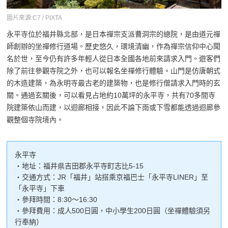
圖片來源:C7 / PIXTA
永平寺位於福井縣北部，是日本禪宗支派曹洞宗的總院，是由道元禪
師創辦的坐禪修行道場。歷史悠久，環境清幽，作為禪宗信仰中心聞
名於世，至今仍有許多年輕人從日本全國各地前來請求入門。遊客們
除了前往參觀寺院之外，也可以報名坐禪修行體驗。山門是仿唐朝式
的木造建築，為永明寺最古老的建築物，也是修行僧請求入門時的玄
關。通過玄關後，可以看見占地約10萬坪的永平寺，共有70多間寺
院建築依山而建，以迴廊相接，因此不論下雨或下雪都能透過迴廊參
觀整個寺院境內。
永平寺
・地址：福井県吉田郡永平寺町志比5-15
・交通方式：JR「福井」站搭乘京福巴士「永平寺LINER」至
「永平寺」下車
・參拜時間：8:30～16:30
・參拜費用：成人500日圓，中小學生200日圓（坐禪體驗須另
行奉納）