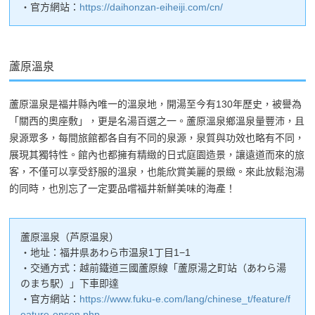
・官方網站：
https://daihonzan-eiheiji.com/cn/
蘆原溫泉
蘆原溫泉是福井縣內唯一的溫泉地，開湯至今有130年歷史，被譽為
「關西的奧座敷」，更是名湯百選之一。蘆原溫泉鄉溫泉量豐沛，且
泉源眾多，每間旅館都各自有不同的泉源，泉質與功效也略有不同，
展現其獨特性。館內也都擁有精緻的日式庭園造景，讓遠道而來的旅
客，不僅可以享受舒服的溫泉，也能欣賞美麗的景緻。來此放鬆泡湯
的同時，也別忘了一定要品嚐福井新鮮美味的海產！
蘆原溫泉（芦原温泉）
・地址：福井県あわら市温泉1丁目1−1
・交通方式：越前鐵道三國蘆原線「蘆原湯之町站（あわら湯
のまち駅）」下車即達
・官方網站：
https://www.fuku-e.com/lang/chinese_t/feature/f
eature-onsen.php