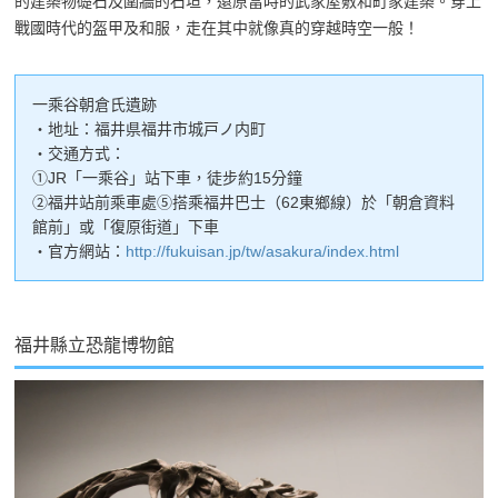
的建築物礎石及圍牆的石垣，還原當時的武家屋敷和町家建築。穿上
戰國時代的盔甲及和服，走在其中就像真的穿越時空一般！
一乘谷朝倉氏遺跡
・地址：福井県福井市城戸ノ内町
・交通方式：
①JR「一乘谷」站下車，徒步約15分鐘
②福井站前乘車處⑤搭乘福井巴士（62東鄉線）於「朝倉資料
館前」或「復原街道」下車
・官方網站：
http://fukuisan.jp/tw/asakura/index.html
福井縣立恐龍博物館