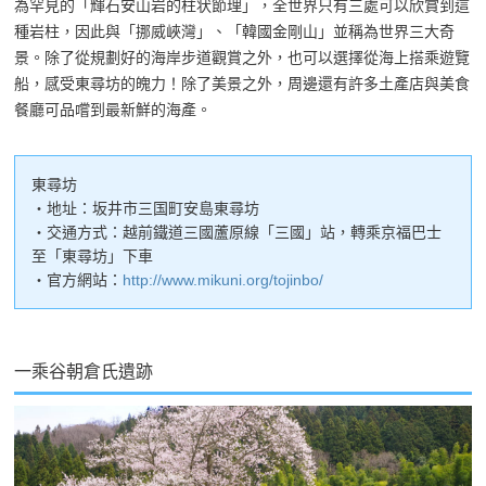
為罕見的「輝石安山岩的柱状節理」，全世界只有三處可以欣賞到這
種岩柱，因此與「挪威峽灣」、「韓國金剛山」並稱為世界三大奇
景。除了從規劃好的海岸步道觀賞之外，也可以選擇從海上搭乘遊覽
船，感受東尋坊的魄力！除了美景之外，周邊還有許多土產店與美食
餐廳可品嚐到最新鮮的海產。
東尋坊
・地址：坂井市三国町安島東尋坊
・交通方式：越前鐵道三國蘆原線「三國」站，轉乘京福巴士
至「東尋坊」下車
・官方網站：
http://www.mikuni.org/tojinbo/
一乘谷朝倉氏遺跡