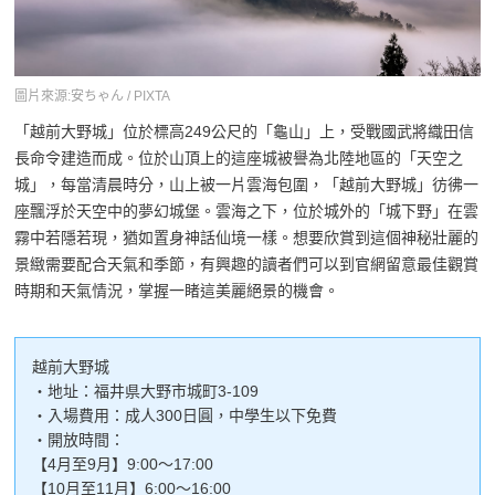
圖片來源:安ちゃん / PIXTA
「越前大野城」位於標高249公尺的「龜山」上，受戰國武將織田信
長命令建造而成。位於山頂上的這座城被譽為北陸地區的「天空之
城」，每當清晨時分，山上被一片雲海包圍，「越前大野城」彷彿一
座飄浮於天空中的夢幻城堡。雲海之下，位於城外的「城下野」在雲
霧中若隱若現，猶如置身神話仙境一樣。想要欣賞到這個神秘壯麗的
景緻需要配合天氣和季節，有興趣的讀者們可以到官網留意最佳觀賞
時期和天氣情況，掌握一睹這美麗絕景的機會。
越前大野城
・地址：福井県大野市城町3-109
・入場費用：成人300日圓，中學生以下免費
・開放時間：
【4月至9月】9:00～17:00
【10月至11月】6:00～16:00