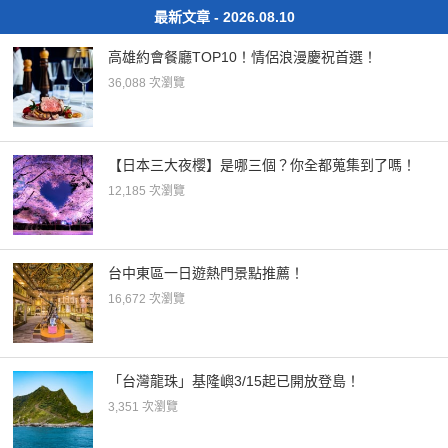
最新文章 - 2026.08.10
高雄約會餐廳TOP10！情侶浪漫慶祝首選！
36,088 次瀏覽
【日本三大夜櫻】是哪三個？你全都蒐集到了嗎！
12,185 次瀏覽
台中東區一日遊熱門景點推薦！
16,672 次瀏覽
「台灣龍珠」基隆嶼3/15起已開放登島！
3,351 次瀏覽