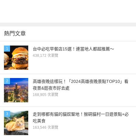
熱門文章
1
台中必吃早餐店15選！連當地人都超推薦～
438,172 次瀏覽
2
高雄夜晚這樣玩！「2024高雄夜晚景點TOP10」看
夜景&逛夜市好去處
168,905 次瀏覽
3
走到哪都有貓的貓奴聖地！猴硐貓村一日遊景點+必
吃美食
163,546 次瀏覽