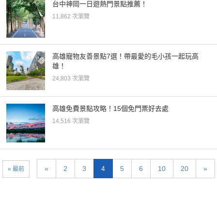
台中神岡一日遊熱門景點推薦！
11,862 次瀏覽
高雄寵物友善景點7選！帶最愛的毛小孩一起玩高
雄！
24,803 次瀏覽
高雄免費景點攻略！15個免門票好去處
14,516 次瀏覽
«
2
3
4
5
6
10
20
»
« 最前