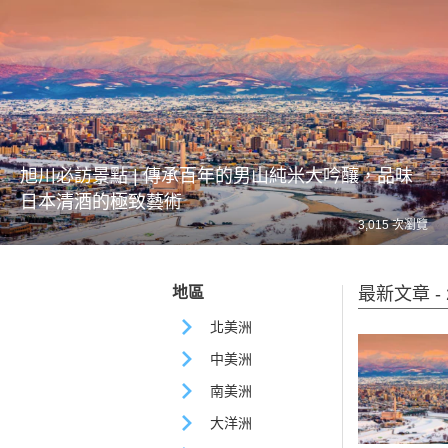
旭川必訪景點 | 傳承百年的男山純米大吟釀，品味
日本清酒的極致藝術
3,015 次瀏覽
地區
最新文章 - 2
北美洲
中美洲
南美洲
大洋洲