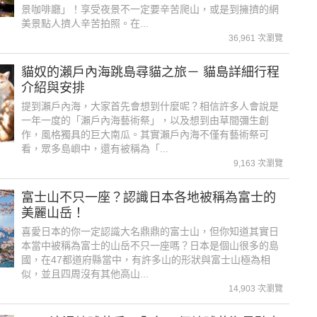
景咖啡廳」！享受夜景不一定要辛苦爬山，或是到擁擠的網
美景點人擠人辛苦拍照。在...
36,961 次瀏覽
貓奴的瀨戶內海跳島尋貓之旅－ 貓島詳細行程
介紹與安排
提到瀨戶內海，大家首先會想到什麼呢？相信許多人會說是
一年一度的「瀨戶內海藝術祭」，以及想到由草間彌生創
作，風格獨具的巨大南瓜。其實瀨戶內海不僅有藝術祭可
看，眾多島嶼中，還有被稱為「...
9,163 次瀏覽
富士山不只一座？認識日本各地被稱為富士的
美麗山岳！
喜愛日本的你一定認識大名鼎鼎的富士山，但你知道其實日
本當中被稱為富士的山岳不只一座嗎？日本是個山很多的島
國，在47都道府縣當中，有許多山的形狀與富士山極為相
似，並且四周沒有其他高山...
14,903 次瀏覽