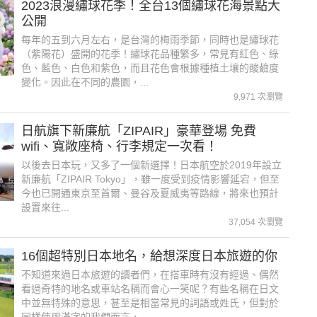
2023浪漫繡球花季！全台13個繡球花海景點大
公開
每年的五到六月左右，是台灣的梅雨季節，同時也是繡球花
（紫陽花）盛開的花季！繡球花品種繁多，常見有紅色、綠
色、藍色、白色和紫色，而且花色會根據種植土壤的酸鹼度
變化。因此在不同的農園，...
9,971 次瀏覽
日航旗下新廉航「ZIPAIR」豪華登場 免費
wifi、寬敞座椅、行李規定一次看！
以後去日本玩，又多了一個新選擇！日本航空於2019年設立
新廉航「ZIPAIR Tokyo」，雖一度受到疫情影響延宕，但至
今也已開通東京至首爾、曼谷及夏威夷等路線，將來也預計
設置來往...
37,054 次瀏覽
16個超特別日本地名，給想深度日本旅遊的你
不知道來過日本旅遊的讀者們，在搭車時有沒有經過、偶然
看過奇特的地名或車站名稱而會心一笑呢？有些名稱在日文
中並無特殊的意思，甚至是相當常見的詞語或姓氏，但對於