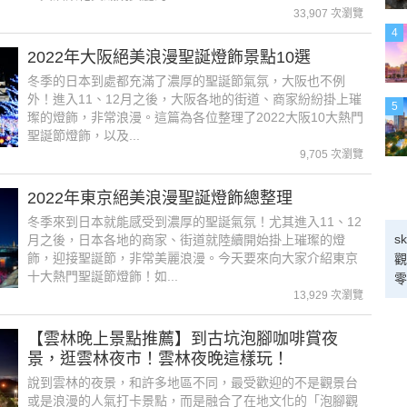
33,907 次瀏覽
4
2022年大阪絕美浪漫聖誕燈飾景點10選
冬季的日本到處都充滿了濃厚的聖誕節氣氛，大阪也不例
外！進入11、12月之後，大阪各地的街道、商家紛紛掛上璀
5
璨的燈飾，非常浪漫。這篇為各位整理了2022大阪10大熱門
聖誕節燈飾，以及...
9,705 次瀏覽
2022年東京絕美浪漫聖誕燈飾總整理
冬季來到日本就能感受到濃厚的聖誕氣氛！尤其進入11、12
s
月之後，日本各地的商家、街道就陸續開始掛上璀璨的燈
飾，迎接聖誕節，非常美麗浪漫。今天要來向大家介紹東京
觀
十大熱門聖誕節燈飾！如...
零
13,929 次瀏覽
【雲林晚上景點推薦】到古坑泡腳咖啡賞夜
景，逛雲林夜市！雲林夜晚這樣玩！
說到雲林的夜景，和許多地區不同，最受歡迎的不是觀景台
或是浪漫的人氣打卡景點，而是融合了在地文化的「泡腳觀