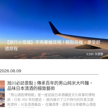
【旅行小常識】不再暈機耳鳴！輕鬆搭機，享受舒
適旅程
3,585 次瀏覽
026.08.09
旭川必訪景點 | 傳承百年的男山純米大吟釀，
品味日本清酒的極致藝術
「男山酒造博物館」是一座述說日本酒釀造文化故事的博物
館，已有 350 年的歷史。 館內展示了江戶時代的珍貴文獻
和資料，以及清酒器皿。 在釀酒季，遊客可以參觀男山酒造