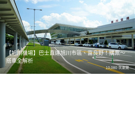
【旭川機場】巴士直達旭川市區、富良野！購票～
搭車全解析
10,080 次瀏覽