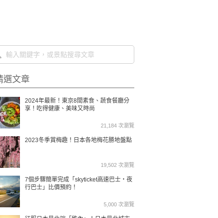
精選文章
2024年最新！東京8間素食、蔬食餐廳分
享！吃得健康、美味又時尚
21,184 次瀏覽
2023冬季賞梅趣！日本各地梅花勝地盤點
19,502 次瀏覽
7個步驟簡單完成「skyticket高速巴士・夜
行巴士」比價預約！
5,000 次瀏覽