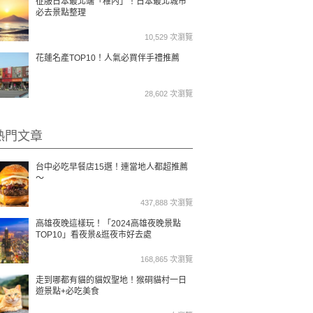
征服日本最北端「稚內」！日本最北城市
必去景點整理
10,529 次瀏覽
花蓮名產TOP10！人氣必買伴手禮推薦
28,602 次瀏覽
熱門文章
台中必吃早餐店15選！連當地人都超推薦
～
437,888 次瀏覽
高雄夜晚這樣玩！「2024高雄夜晚景點
TOP10」看夜景&逛夜市好去處
168,865 次瀏覽
走到哪都有貓的貓奴聖地！猴硐貓村一日
遊景點+必吃美食