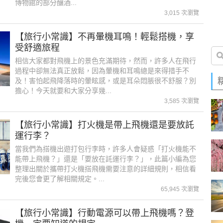
博物館的部分釀酒...
3,015 次瀏覽
【旅行小常識】不再暈機耳鳴！輕鬆搭機，享
受舒適旅程
相信大家都對飛機上的景色充滿期待，然而，許多人在飛行
過程中卻無法真正放鬆，因為暈機和耳鳴總是來得措手不
及！害怕起飛降落時的暈眩感，或是耳朵悶脹很不舒服？別
擔心！今天就要和大家分享幾...
3,585 次瀏覽
【旅行小常識】打火機是帶上飛機還是要放託
運行李？
當我們為搭機出遊打包行李時，許多人會疑惑「打火機能不
能帶上飛機？」還是「要放在託運行李？」，此篇小編為您
整理出關於攜帶打火機搭飛機需要注意的詳細規則，相信看
完後您會更了解相關規定。...
65,945 次瀏覽
【旅行小常識】行動電源可以帶上飛機嗎？登