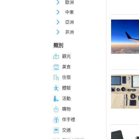
歐洲
中東
亞洲
非洲
類別
觀光
美食
住宿
體驗
活動
購物
伴手禮
交通