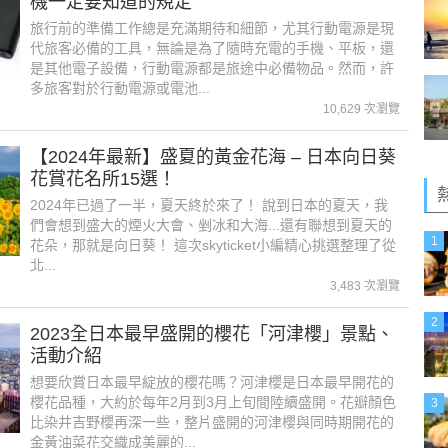
機一定要知道的規定
旅行前的準備工作總是充滿期待和細節，尤其行動電源是現
代旅客必備的工具，無論是為了隨時充電的手機、平板，還
是其他電子設備，行動電源都是旅途中必備物品。然而，許
多旅客對於行動電源或電池...
10,629 次瀏覽
​​【2024年最新】盛夏的黃金花海 – 日本向日葵
花賞花名所15選！
2024年已過了一半，夏天終於來了！ 說到日本的夏天，我
們會想到盛大的煙火大會、剉冰和大海...還有聯想到夏天的
1
花朵，那就是向日葵！ 這次skyticket小編精心挑選整理了從
北...
3,483 次瀏覽
2
2023全日本最早盛開的櫻花「河津櫻」景點、
活動介紹
想要欣賞日本最早綻放的櫻花嗎？河津櫻是日本最早開花的
櫻花品種，大約於每年2月到3月上旬間陸續盛開。花瓣顏色
3
比染井吉野櫻再深一些，整片盛開的河津櫻與同時期開花的
金黃油菜花交織成美麗的...